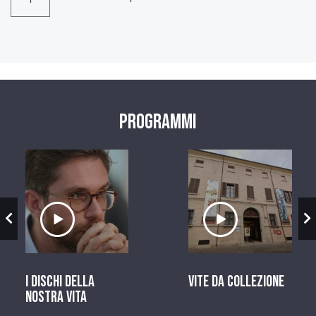
Programmi
zio
Ascolta il servizio
Ascolta il ser
I dischi della
Vite da Collezione
nostra vita