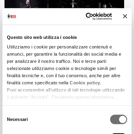
Questo sito web utilizza i cookie
Utilizziamo i cookie per personalizzare contenuti e
annunci, per garantire la funzionalità dei social media e
16 Febbraio 2019
per analizzare il nostro traffico. Noi e terze parti
LE FREQUENZE DI TESLA
selezionate utilizziamo cookie o tecnologie simili per
Tra I vincitori del concorso Tieni il Palco
finalità tecniche e, con il tuo consenso, anche per altre
finalità come specificato nella
Cookie policy.
Puoi acconsentire all’utilizzo di tali tecnologie utilizzando
il pulsante “Accetta”. Chiudendo questa informativa,
continui senza accettare.
Selezione
Necessari
del
consenso