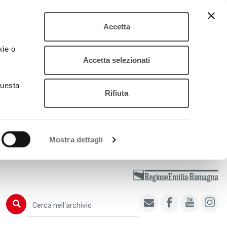
Accetta
kie o
Accetta selezionati
questa
Rifiuta
Mostra dettagli
Cerca nell'archivio
Cerca