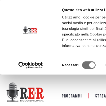
Questo sito web utilizza i
Utilizziamo i cookie per pe
social media e per analizza
tecnologie simili per finali
specificato nella
Cookie po
Puoi acconsentire all’utili
informativa, continui senz
Selezione
Necessari
del
consenso
Salta al contenuto principale
Programmi
Strea