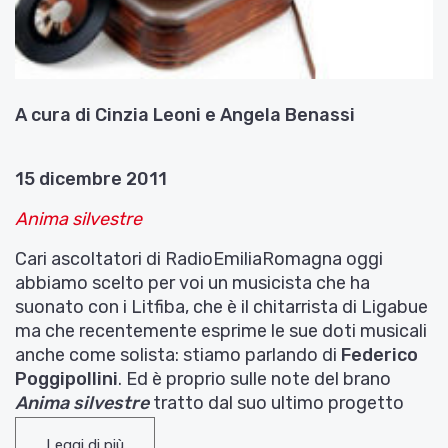
A cura di Cinzia Leoni e Angela Benassi
15 dicembre 2011
Anima silvestre
Cari ascoltatori di RadioEmiliaRomagna oggi
abbiamo scelto per voi un musicista che ha
suonato con i Litfiba, che è il chitarrista di Ligabue
ma che recentemente esprime le sue doti musicali
anche come solista: stiamo parlando di
Federico
Poggipollini
. Ed è proprio sulle note del brano
Anima silvestre
tratto dal suo ultimo progetto
musicale da solista
Caos Cosmico Extra
del 2010
Leggi di più