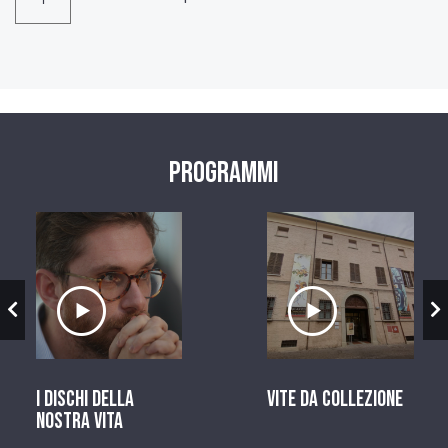
Programmi
zio
Ascolta il servizio
Ascolta il ser
I dischi della
Vite da Collezione
nostra vita