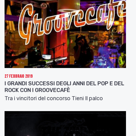
Salutiamo e ringraziamo il musicista bolognese
Federico Poggipollini
ascoltando il brano
Il
chitarrista
, tratto da
Caos Cosmico
Il chitarrista
www.federicopoggipollini.it
27 Febbraio 2019
I GRANDI SUCCESSI DEGLI ANNI DEL POP E DEL
ROCK CON I GROOVECAFÈ
Tra i vincitori del concorso Tieni Il palco