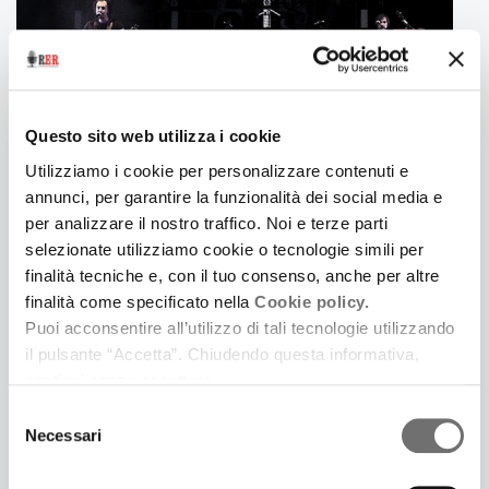
Questo sito web utilizza i cookie
Utilizziamo i cookie per personalizzare contenuti e
annunci, per garantire la funzionalità dei social media e
16 Febbraio 2019
per analizzare il nostro traffico. Noi e terze parti
LE FREQUENZE DI TESLA
selezionate utilizziamo cookie o tecnologie simili per
Tra I vincitori del concorso Tieni il Palco
finalità tecniche e, con il tuo consenso, anche per altre
finalità come specificato nella
Cookie policy.
Puoi acconsentire all’utilizzo di tali tecnologie utilizzando
il pulsante “Accetta”. Chiudendo questa informativa,
continui senza accettare.
Selezione
Necessari
del
consenso