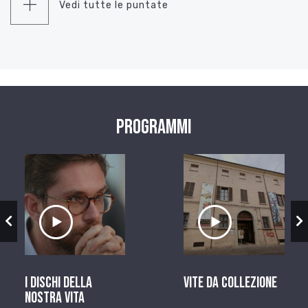
Vedi tutte le puntate
Programmi
zio
Ascolta il servizio
Ascolta il ser
I dischi della
Vite da Collezione
nostra vita