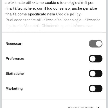
selezionate utilizziamo cookie o tecnologie simili per
finalità tecniche e, con il tuo consenso, anche per altre
finalità come specificato nella
Cookie policy.
Puoi acconsentire all’utilizzo di tali tecnologie utilizzando
6 Giugno 2017
il pulsante “Accetta”. Chiudendo questa informativa,
PIETRO MANODORI: SE LA FINANZA HA UN'ETICA
continui senza accettare.
Il ricco possidente che fu sindaco e benefattore di
Selezione
Reggio Emilia
Necessari
del
consenso
Preferenze
Statistiche
Marketing