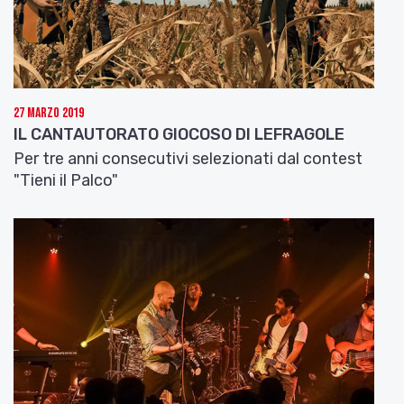
Fragole?
In che modo Le Fragole sono un “modo di essere”?
Ora ascoltiamoci il brano “Sono un fiore”
Come è nato il cd “La piccola enciclopedia del
27 Marzo 2019
bosco Vol. 1” da cui abbiamo ascoltato il brano
IL CANTAUTORATO GIOCOSO DI LEFRAGOLE
sono un fiore?
Per tre anni consecutivi selezionati dal contest
"Tieni il Palco"
Ascoltiamoci ora
“2 Agosto ’80”
I giovani componenti di questa band non
potevano rimanere indifferenti, come tanti loro
coetanei, alla triste notizia della recente chiusura
del Music Store che a Bologna ha fatto storia:
“Nannucci” di Via Oberdan. Così
Le Fragole
hanno
creato un testo che racconta l’entusiasmo di
quanti hanno trascorso ore agli scaffali e, grazie a
Nannucci, hanno imparato ad ascoltare ogni
genere di musica, incluso le rarità introvabili.