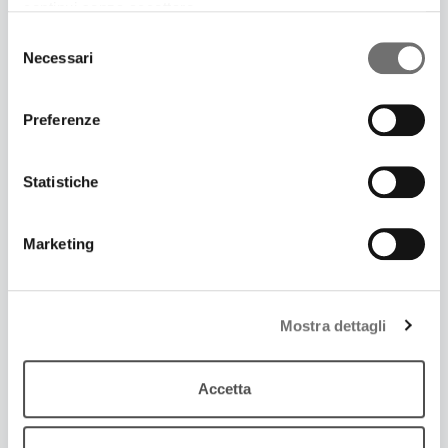
continui senza accettare.
Tra I vincitori del concorso Tieni il Palco
Selezione
Necessari
del
consenso
Preferenze
Statistiche
Marketing
Mostra dettagli
19 Dicembre 2017
SI TORNA A DANZARE CON “MI CHIAMO
SECONDO”
Accetta
Rimasterizzati in un doppio cd brani originali e
arrangiamenti di Secondo Casadei