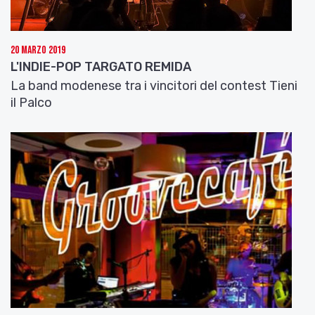
Lo Store ha segnato un’epoca e questa canzone
“Un’epoca con Nannucci”
è un’omaggio dal ritmo
incalzante la cui melodia briosa, in stile Fragole,
20 Marzo 2019
riporterà alla mente tutto il piacere delle ore
L'INDIE-POP TARGATO REMIDA
trascorse da Nannucci e un pizzico di malinconia
La band modenese tra i vincitori del contest Tieni
per i tempi che cambiano.
il Palco
Ascoltiamo il brano
“Un’epoca con Nannucci”
P
arlaci di questo brano che avete composto in
occasione della chiusura del più famoso Music
Store di Bologna “Nannucci”
Che musica ascoltate, oltre alla vostra?
Cosa c’è nel futuro delle fragole? Avete in
programma dei concerti?
Salutiamo Tasco e Le Fragole con il brano
“Qualcuno lassù ci ama”