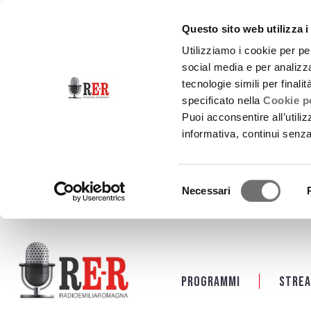
Questo sito web utilizza i
Utilizziamo i cookie per pe
social media e per analizza
tecnologie simili per finali
specificato nella
Cookie po
Puoi acconsentire all’utili
informativa, continui senz
Selezione
Necessari
del
consenso
Salta al contenuto principale
Programmi
Strea