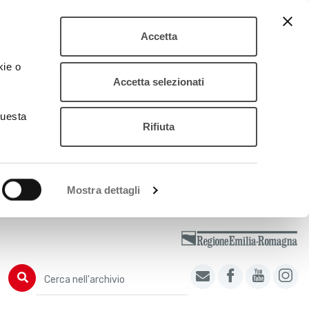
Accetta
kie o
Accetta selezionati
questa
Rifiuta
Mostra dettagli
Cerca nell'archivio
Cerca