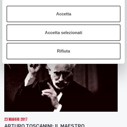
30 Maggio 2017
GABRIELLA DEGLI ESPOSTI: CHIAMATEMI
BALELLA
Accetta
La partigiana di Castelfranco massacrata dai
nazisti, senza che nessuno sia mai stato punito
Accetta selezionati
Rifiuta
23 Maggio 2017
ARTURO TOSCANINI: IL MAESTRO