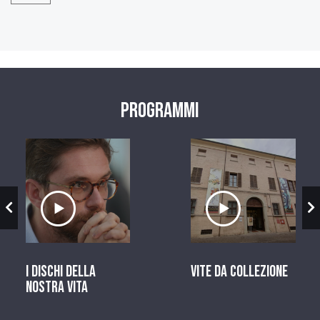
Programmi
zio
Ascolta il servizio
Ascolta il ser
I dischi della
Vite da Collezione
nostra vita