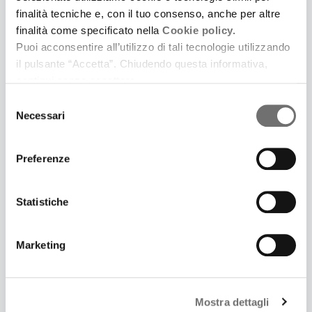
finalità tecniche e, con il tuo consenso, anche per altre
finalità come specificato nella
Cookie policy.
6 Giugno 2017
Puoi acconsentire all’utilizzo di tali tecnologie utilizzando
PIETRO MANODORI: SE LA FINANZA HA UN'ETICA
il pulsante “Accetta”. Chiudendo questa informativa,
Il ricco possidente che fu sindaco e benefattore di
continui senza accettare.
Reggio Emilia
Selezione
Necessari
del
consenso
Preferenze
Statistiche
Marketing
Mostra dettagli