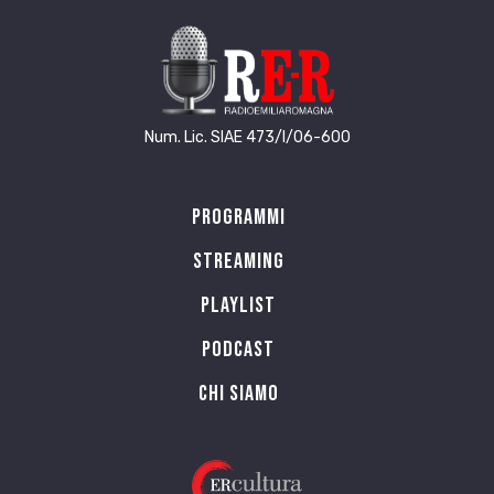
firma autografa. D’Annunzio non lesinava al
vecchio amico questi favori.
Il fascismo apparì in Emilia si può dire con
Spezzafumo. Egli infatti fu uno dei suoi primi
propagandisti. Molti uomini che divennero più tardi
Num. Lic. SIAE 473/I/06-600
capi del regime si servirono di lui per aprirsi la
strada. Correva da un paese all’altro a pronunciare
discorsi, a presentare reduci che poi divennero
Programmi
gerarchi. Additava le loro medaglie come i
venditori ambulanti mostrano la merce nelle fiere. I
Streaming
suoi discorsi erano brevi e chiari, le sue immagini
colorite, le sue invettive penetranti. Alzava sempre
Playlist
tre dita e diceva: «Ecco i nostri punti: 1) Chi siamo
PODCAST
e che cosa vogliamo; 2) Chi sono i nostri nemici; 3)
Perché vinceremo». La sua voce era sonora, i suoi
Chi siamo
denti neri e radi. Quando lo fischiavano, sorrideva.
Tutti si servirono di lui, da Mussolini ai gerarchi
minori, ma nessuno lo sfamò. Spezzafumo era un
bohémien; in una notte si mangiava quel che altri