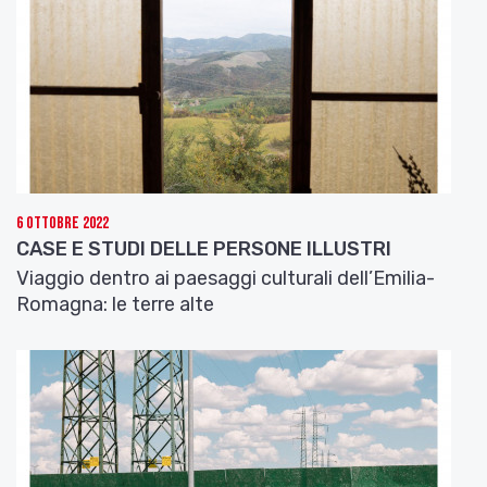
mi appaiono come li vidi fanciullo; Lugo,
Bagnacavallo, Alfonsine. Ad ogni stazione ritrovo
una Romagna perduta che il tempo non ha
invecchiato. Ritornano all’orecchio le voci degli
anni lontani, le cadenze familiari dei facchini nelle
stazioni. I viaggiatori sono sempre gli stessi
ciarloni ed espansivi personaggi della terza classe,
tutti amici che riprendono i discorsi interrotti al
mercato.
6 Ottobre 2022
È davvero in treno che la Romagna si tiene unita; in
CASE E STUDI DELLE PERSONE ILLUSTRI
treno si ha notizia d’ogni luogo, d’ogni famiglia,
Viaggio dentro ai paesaggi culturali dell’Emilia-
d’ogni affare. E se le notizie sono brevi e già
Romagna: le terre alte
risapute, allora il romagnolo ama discorrere di
problemi grossi, di argomenti difficili. Ripete vecchi
luoghi comuni, azzarda paragoni storici e ricorre ai
pochi ricordi di vecchie letture o di conversazioni
con uomini illustri. Perché ogni romagnolo ha
sempre conosciuto
un uomo numero uno
, come
s’usa dire, e di lui si fida più che del Vangelo. E qui