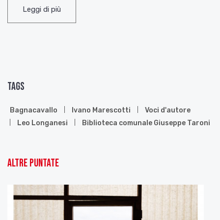
«Signori, parliamo dell’elefante
Leggi di più
(un giovane elefante di cinque anni
che destava la curiosità dei parigini);
è la sola bestia di una certa importanza
di cui si possa parlare, in questi tempi,
senza pericolo».
Grimm,
Correspondance
Tags
1938
Bagnacavallo
Ivano Marescotti
Voci d'autore
[…]
Leo Longanesi
Biblioteca comunale Giuseppe Taroni
2 marzo
«Certo, il fascismo conosce i nostri lati deboli: è la
sua sola forza», dice B.
Altre puntate
[…]
18 marzo
Io avevo dimenticato i colori dei miei paesi, ed ora