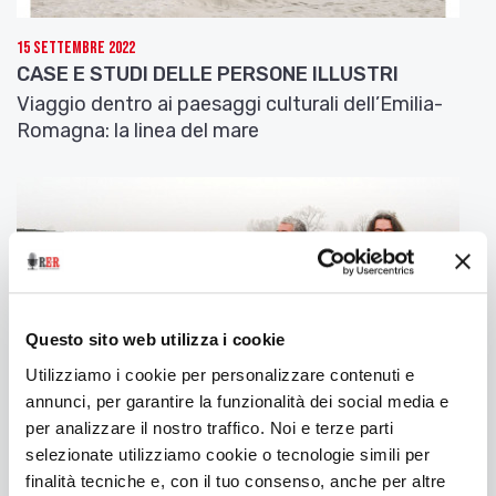
nessuno saprà capire quel che ci è accaduto.
Come tramandare ai posteri la faccia di F. quando
15 Settembre 2022
è in divisa di gerarca e scende dall’automobile?
CASE E STUDI DELLE PERSONE ILLUSTRI
17 giugno
Viaggio dentro ai paesaggi culturali dell’Emilia-
«Cercate di essere sincero, guardatevi nel
Romagna: la linea del mare
profondo, afferrate la vostra coscienza, non
abbiate timore di giudicarvi. Bisogna, di tanto in
tanto, purgare la propria anima», mi dice B. C., un
onesto signore di cinquant’anni, amico di famiglia.
«Voi crederete che si tratti di politica, ch’io abbia
una crisi, come tanti; no, mio caro, si tratta d’altro.
Oggi è uno di quei giorni in cui sono solo con me
stesso, ed ho un peso qui, sulla coscienza, che mi
Questo sito web utilizza i cookie
infastidisce».
Utilizziamo i cookie per personalizzare contenuti e
Ci sediamo in giardino. Il signor B. C. guarda
annunci, per garantire la funzionalità dei social media e
lontano, con occhi assenti.
per analizzare il nostro traffico. Noi e terze parti
«Sento che lei ha qualcosa da raccontarmi», dico.
selezionate utilizziamo cookie o tecnologie simili per
«Sì, mio caro», sospira il signore con estrema
finalità tecniche e, con il tuo consenso, anche per altre
10 Marzo 2022