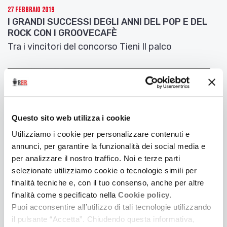
27 Febbraio 2019
I GRANDI SUCCESSI DEGLI ANNI DEL POP E DEL
ROCK CON I GROOVECAFÈ
Tra i vincitori del concorso Tieni Il palco
Questo sito web utilizza i cookie
Utilizziamo i cookie per personalizzare contenuti e
annunci, per garantire la funzionalità dei social media e
per analizzare il nostro traffico. Noi e terze parti
selezionate utilizziamo cookie o tecnologie simili per
finalità tecniche e, con il tuo consenso, anche per altre
finalità come specificato nella
Cookie policy.
Puoi acconsentire all’utilizzo di tali tecnologie utilizzando
16 Febbraio 2019
il pulsante “Accetta”. Chiudendo questa informativa,
LE FREQUENZE DI TESLA