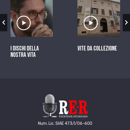
zio
Ascolta il servizio
Ascolta il ser
I dischi della
Vite da Collezione
nostra vita
Num. Lic. SIAE 473/I/06-600