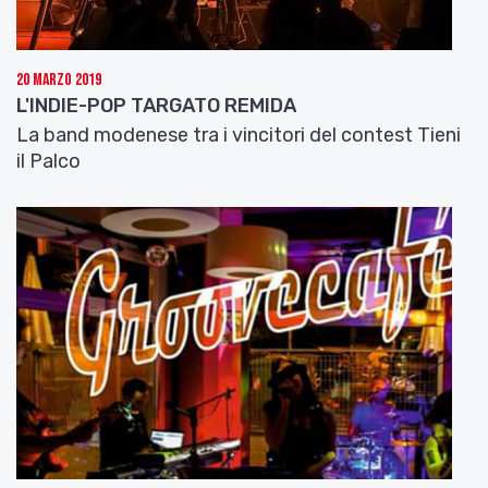
Giuffredi.
20 Marzo 2019
Saxofollia on web
L'INDIE-POP TARGATO REMIDA
www.saxofolliaproject.com
La band modenese tra i vincitori del contest Tieni
https://it-it.facebook.com/pages/SAXOFOLLIA-
il Palco
PROJECT/166385191692
http://www.youtube.com/user/Saxofolliaproject
https://twitter.com/Saxofollia