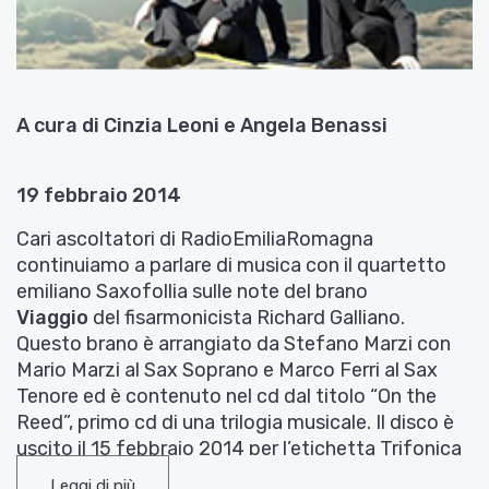
A cura di Cinzia Leoni e Angela Benassi
19 febbraio 2014
Cari ascoltatori di RadioEmiliaRomagna
continuiamo a parlare di musica con il quartetto
emiliano Saxofollia sulle note del brano
Viaggio
del fisarmonicista Richard Galliano.
Questo brano è arrangiato da Stefano Marzi con
Mario Marzi al Sax Soprano e Marco Ferri al Sax
Tenore ed è contenuto nel cd dal titolo “On the
Reed”, primo cd di una trilogia musicale. Il disco è
uscito il 15 febbraio 2014 per l’etichetta Trifonica
di Reggio Emilia e distribuito da Believe Digital.
Leggi di più