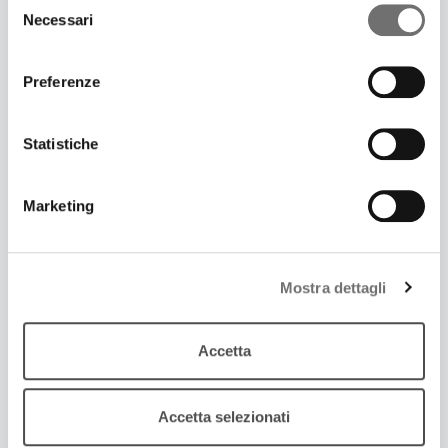
Necessari
del
consenso
Preferenze
Statistiche
Marketing
19 Dicembre 2017
SI TORNA A DANZARE CON “MI CHIAMO
Mostra dettagli
SECONDO”
Rimasterizzati in un doppio cd brani originali e
arrangiamenti di Secondo Casadei
Accetta
Accetta selezionati