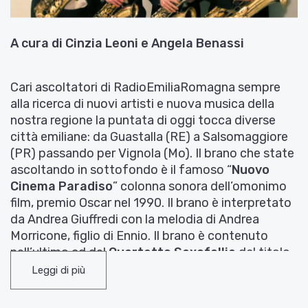
A cura di Cinzia Leoni e Angela Benassi
Cari ascoltatori di RadioEmiliaRomagna sempre
alla ricerca di nuovi artisti e nuova musica della
nostra regione la puntata di oggi tocca diverse
città emiliane: da Guastalla (RE) a Salsomaggiore
(PR) passando per Vignola (Mo). Il brano che state
ascoltando in sottofondo è il famoso “
Nuovo
Cinema Paradiso
” colonna sonora dell’omonimo
film, premio Oscar nel 1990. Il brano è interpretato
da Andrea Giuffredi con la melodia di Andrea
Morricone, figlio di Ennio. Il brano è contenuto
nell’ultimo cd del
Quartetto Saxofollia
dal titolo
“
Into The Trumpet
”.
Leggi di più
Il Quartetto Saxofollia nasce nel 1993 all’interno