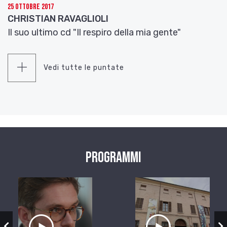
25 Ottobre 2017
CHRISTIAN RAVAGLIOLI
Il suo ultimo cd "Il respiro della mia gente"
Vedi tutte le puntate
Programmi
zio
Ascolta il servizio
Ascolta il ser