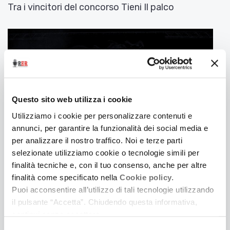
Tra i vincitori del concorso Tieni Il palco
www.saxofolliaproject.com
Questo sito web utilizza i cookie
Utilizziamo i cookie per personalizzare contenuti e
annunci, per garantire la funzionalità dei social media e
per analizzare il nostro traffico. Noi e terze parti
selezionate utilizziamo cookie o tecnologie simili per
finalità tecniche e, con il tuo consenso, anche per altre
16 Febbraio 2019
finalità come specificato nella
Cookie policy.
LE FREQUENZE DI TESLA
Puoi acconsentire all’utilizzo di tali tecnologie utilizzando
Tra I vincitori del concorso Tieni il Palco
il pulsante “Accetta”. Chiudendo questa informativa,
continui senza accettare.
Selezione