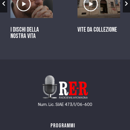
zio
Ascolta il servizio
Ascolta il ser
I dischi della
Vite da Collezione
nostra vita
Num. Lic. SIAE 473/I/06-600
Programmi