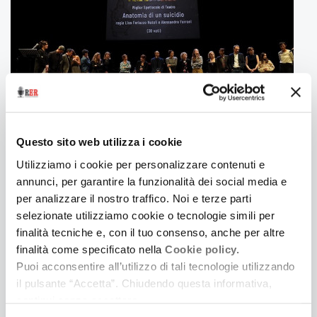
Questo sito web utilizza i cookie
12 Dicembre 2024
Utilizziamo i cookie per personalizzare contenuti e
LACASADARGILLA PER I PREMI UBU 2024
annunci, per garantire la funzionalità dei social media e
Il collettivo romano, premiato lo scorso anno, cura
per analizzare il nostro traffico. Noi e terze parti
la direzione artistica della cerimonia. Ne parliamo
selezionate utilizziamo cookie o tecnologie simili per
con Maddalena Parise
finalità tecniche e, con il tuo consenso, anche per altre
finalità come specificato nella
Cookie policy.
Puoi acconsentire all’utilizzo di tali tecnologie utilizzando
il pulsante “Accetta”. Chiudendo questa informativa,
continui senza accettare.