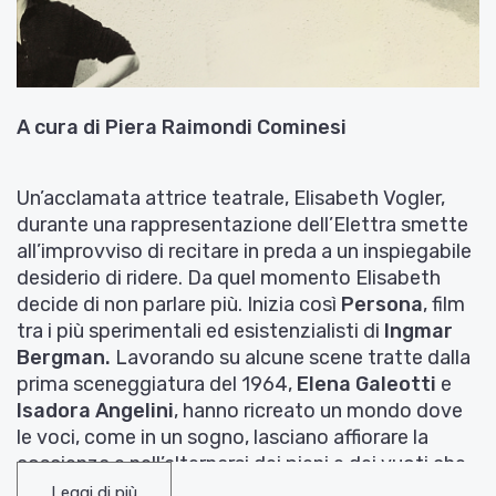
A cura di Piera Raimondi Cominesi
Un’acclamata attrice teatrale, Elisabeth Vogler,
durante una rappresentazione dell’Elettra smette
all’improvviso di recitare in preda a un inspiegabile
desiderio di ridere. Da quel momento Elisabeth
decide di non parlare più. Inizia così
Persona
, film
tra i più sperimentali ed esistenzialisti di
Ingmar
Bergman.
Lavorando su alcune scene tratte dalla
prima sceneggiatura del 1964,
Elena Galeotti
e
Isadora Angelini
, hanno ricreato un mondo dove
le voci, come in un sogno, lasciano affiorare la
coscienza e nell’alternarsi dei pieni e dei vuoti che
le parole portano e comportano, del grado di
Leggi di più