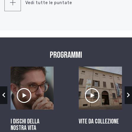
Vedi tutte le puntate
Programmi
zio
Ascolta il servizio
Ascolta il ser
I dischi della
Vite da Collezione
nostra vita