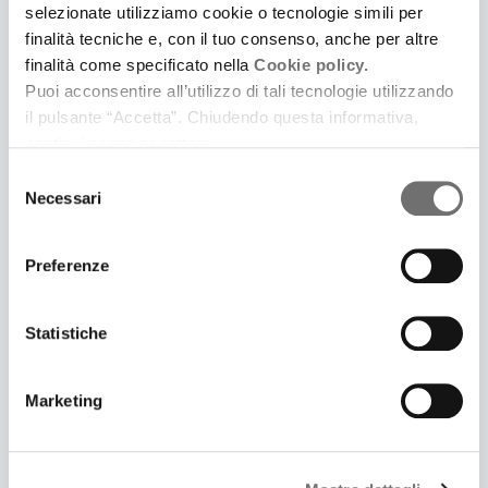
selezionate utilizziamo cookie o tecnologie simili per
finalità tecniche e, con il tuo consenso, anche per altre
finalità come specificato nella
Cookie policy.
Puoi acconsentire all’utilizzo di tali tecnologie utilizzando
il pulsante “Accetta”. Chiudendo questa informativa,
continui senza accettare.
Selezione
3 Luglio 2025
Necessari
del
LONTANO DA CINECITTÀ. UNA SERIE PODCAST IN
CINQUE PUNTATE IDEATA E SCRITTA DA
consenso
SAMUELE GOVONI E PRODOTTA DA FERRARA LA
Preferenze
CITTÀ DEL CINEMA
Prima puntata: Il giardino dei Finzi Contini
Statistiche
Marketing