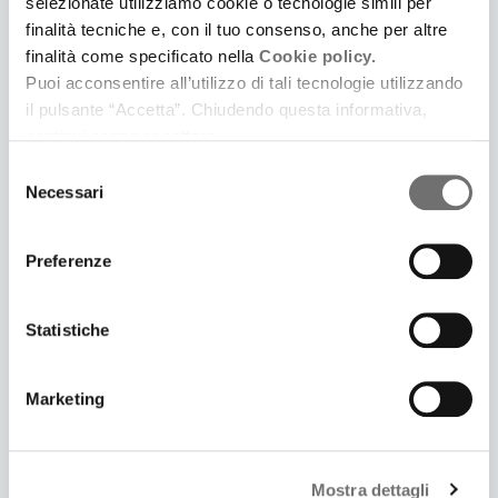
selezionate utilizziamo cookie o tecnologie simili per
finalità tecniche e, con il tuo consenso, anche per altre
finalità come specificato nella
Cookie policy.
12 Dicembre 2024
Puoi acconsentire all’utilizzo di tali tecnologie utilizzando
LACASADARGILLA PER I PREMI UBU 2024
il pulsante “Accetta”. Chiudendo questa informativa,
Il collettivo romano, premiato lo scorso anno, cura
continui senza accettare.
la direzione artistica della cerimonia. Ne parliamo
Selezione
con Maddalena Parise
Necessari
del
consenso
Preferenze
Statistiche
Marketing
Mostra dettagli