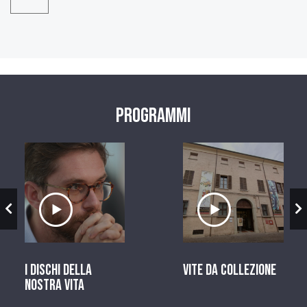
Programmi
zio
Ascolta il servizio
Ascolta il ser
I dischi della
Vite da Collezione
nostra vita