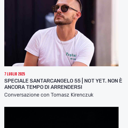
composizione originale, per orchestra e coro
polifonico, di Enzo Avitabile.
Nel ricordarvi che sabato 27 febbraio alle ore
11.30, in Sala Borsa a Bologna, Pippo Delbono e gli
attori della compagnia incontreranno il pubblico
per conversare dell’opera, lascio che sia Delbono a
raccontarci il suo Vangelo abitato da madonne,
cristi e martiri della contemporaneità.
Intervista a Pippo Delbono
7 Luglio 2025
SPECIALE SANTARCANGELO 55 | NOT YET. NON È
ANCORA TEMPO DI ARRENDERSI
Conversazione con Tomasz Kirenczuk