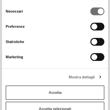
Selezione
Necessari
del
consenso
Preferenze
Statistiche
Marketing
19 Dicembre 2017
Mostra dettagli
SI TORNA A DANZARE CON “MI CHIAMO
SECONDO”
Accetta
Rimasterizzati in un doppio cd brani originali e
arrangiamenti di Secondo Casadei
Accetta selezionati