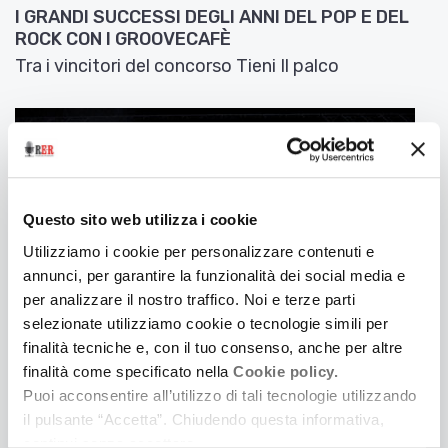
I GRANDI SUCCESSI DEGLI ANNI DEL POP E DEL
ROCK CON I GROOVECAFÈ
Tra i vincitori del concorso Tieni Il palco
Questo sito web utilizza i cookie
Utilizziamo i cookie per personalizzare contenuti e
annunci, per garantire la funzionalità dei social media e
per analizzare il nostro traffico. Noi e terze parti
selezionate utilizziamo cookie o tecnologie simili per
finalità tecniche e, con il tuo consenso, anche per altre
finalità come specificato nella
Cookie policy.
16 Febbraio 2019
Puoi acconsentire all’utilizzo di tali tecnologie utilizzando
LE FREQUENZE DI TESLA
il pulsante “Accetta”. Chiudendo questa informativa,
Tra I vincitori del concorso Tieni il Palco
continui senza accettare.