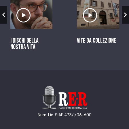
zio
Ascolta il servizio
Ascolta il ser
I dischi della
Vite da Collezione
nostra vita
Num. Lic. SIAE 473/I/06-600