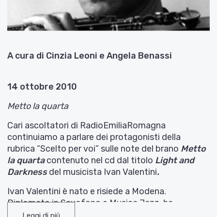
A cura di Cinzia Leoni e Angela Benassi
14 ottobre 2010
Metto la quarta
Cari ascoltatori di RadioEmiliaRomagna
continuiamo a parlare dei protagonisti della
rubrica “Scelto per voi” sulle note del brano
M
etto
la quarta
contenuto nel cd dal titolo
Light and
Darkness
del musicista Ivan Valentini
.
Ivan Valentini è nato e risiede a Modena.
Diplomato in Saxofono e Musica Jazz, ha
approfondito lo studio della tecnica strumentale,
Leggi di più