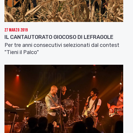
Linda’s mood
Riflessi di viola
Slide
27 Marzo 2019
IL CANTAUTORATO GIOCOSO DI LEFRAGOLE
Sito web Ivan Valentini
www.ivanvalentini.it
Per tre anni consecutivi selezionati dal contest
"Tieni il Palco"