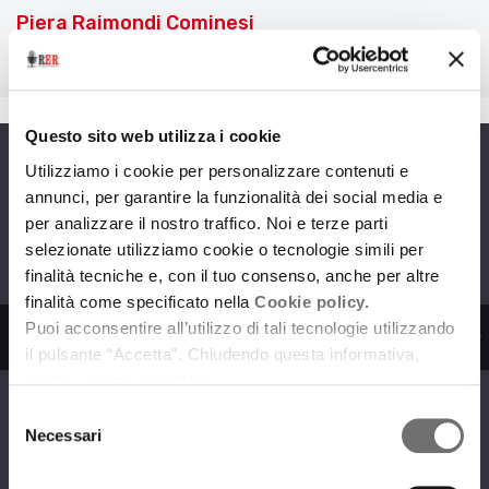
Piera Raimondi Cominesi
Questo sito web utilizza i cookie
Utilizziamo i cookie per personalizzare contenuti e
Programmi
annunci, per garantire la funzionalità dei social media e
per analizzare il nostro traffico. Noi e terze parti
selezionate utilizziamo cookie o tecnologie simili per
finalità tecniche e, con il tuo consenso, anche per altre
finalità come specificato nella
Cookie policy.
zio
Ascolta il servizio
Ascolta il ser
Puoi acconsentire all’utilizzo di tali tecnologie utilizzando
il pulsante “Accetta”. Chiudendo questa informativa,
continui senza accettare.
Selezione
I dischi della
Vite da Collezione
Necessari
del
nostra vita
consenso