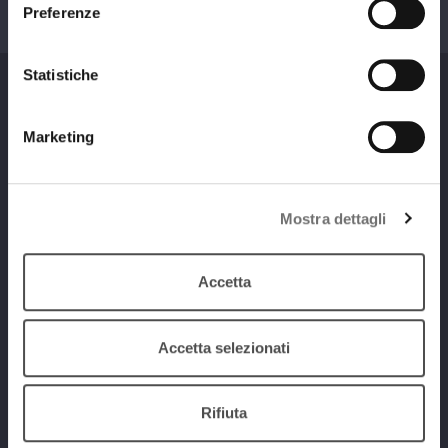
Preferenze
Statistiche
Marketing
Num. Lic. SIAE 473/I/06-600
Mostra dettagli
Programmi
Accetta
Streaming
Accetta selezionati
Playlist
PODCAST
Rifiuta
Chi siamo