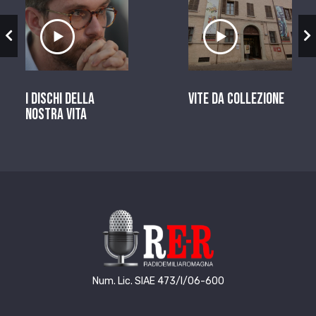
zio
Ascolta il servizio
Ascolta il ser
I dischi della
Vite da Collezione
nostra vita
Num. Lic. SIAE 473/I/06-600