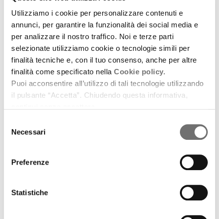
Utilizziamo i cookie per personalizzare contenuti e
Emilia-Romagna Music Commission
annunci, per garantire la funzionalità dei social media e
Modern Night: ballare con i vampiri del presente
per analizzare il nostro traffico. Noi e terze parti
selezionate utilizziamo cookie o tecnologie simili per
6 luglio 2026
finalità tecniche e, con il tuo consenso, anche per altre
Intervista ad Alex Fernet
finalità come specificato nella
Cookie policy.
Puoi acconsentire all’utilizzo di tali tecnologie utilizzando
download
Ascolta
Podcast
il pulsante “Accetta”. Chiudendo questa informativa,
continui senza accettare.
Selezione
Necessari
del
consenso
Preferenze
Statistiche