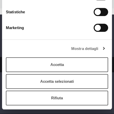
Statistiche
Programmi
Marketing
Mostra dettagli
zio
Ascolta il servizio
Ascolta il ser
Accetta
Accetta selezionati
I dischi della
Vite da Collezione
nostra vita
Rifiuta