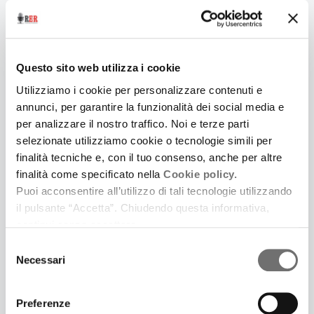
Ascolta il brano
L’affresco di François
1.
Racconto di Roberto Piumini tratto
dalla raccolta “Gli sguardi. Sette
racconti sulla pittura” (Bologna,
Questo sito web utilizza i cookie
Marietti 1820, 2019) - prima puntata
Utilizziamo i cookie per personalizzare contenuti e
annunci, per garantire la funzionalità dei social media e
per analizzare il nostro traffico. Noi e terze parti
selezionate utilizziamo cookie o tecnologie simili per
Ascolta il brano
L’affresco di François
2.
finalità tecniche e, con il tuo consenso, anche per altre
finalità come specificato nella
Cookie policy.
Racconto di Roberto Piumini tratto
Puoi acconsentire all’utilizzo di tali tecnologie utilizzando
dalla raccolta “Gli sguardi. Sette
il pulsante “Accetta”. Chiudendo questa informativa,
racconti sulla pittura” (Bologna,
continui senza accettare.
Marietti 1820, 2019) -
seconda puntata
Selezione
Necessari
del
consenso
Preferenze