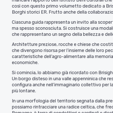
mancare l’apporto dell’Istituto Beni Culturali che
così con questo primo volumetto dedicato a Brisi
Borghi storici ER. Frutto anche della collaborazion
Ciascuna guida rappresenta un invito alla scoperta
ma spesso sconosciuta. Si costruisce una modalit
che rappresentano un segno della bellezza e delle 
Architetture preziose, rocche e chiese che costi
che divengono risorsa per l’insieme delle loro pecu
caratteristiche dell’agro-alimentare alla memoria 
economiche.
Si comincia, lo abbiamo già ricordato con Brisighe
Un borgo disteso in una valle appenninica che res
configura anche nell’immaginario collettivo per l
più lontane.
In una morfologia del territorio segnata dalla pre
possiamo rintracciare una radice celtica, che fre