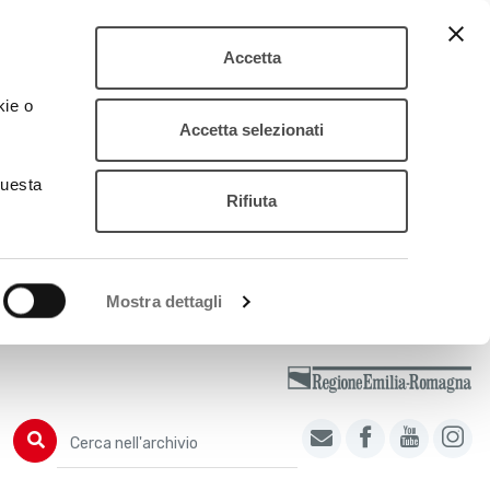
Accetta
kie o
Accetta selezionati
questa
Rifiuta
Mostra dettagli
Cerca nell'archivio
Cerca