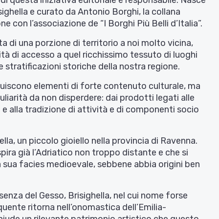
 di questa iniziativa editoriale è responsabile. Nasce
ghella e curato da Antonio Borghi, la collana
e con l’associazione de “I Borghi Più Belli d’Italia”.
 di una porzione di territorio a noi molto vicina,
à di accesso a quel ricchissimo tessuto di luoghi
stratificazioni storiche della nostra regione.
tuiscono elementi di forte contenuto culturale, ma
liarità da non disperdere: dai prodotti legati alle
e alla tradizione di attività e di componenti socio
lla, un piccolo gioiello nella provincia di Ravenna.
pira già l’Adriatico non troppo distante e che si
a sua facies medioevale, sebbene abbia origini ben
senza del Gesso, Brisighella, nel cui nome forse
quente ritorna nell’onomastica dell’Emilia-