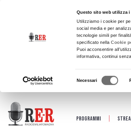
Questo sito web utilizza i
Utilizziamo i cookie per pe
social media e per analizza
tecnologie simili per finali
specificato nella
Cookie po
Puoi acconsentire all’utili
informativa, continui senz
Selezione
Necessari
del
consenso
Salta al contenuto principale
Programmi
Strea