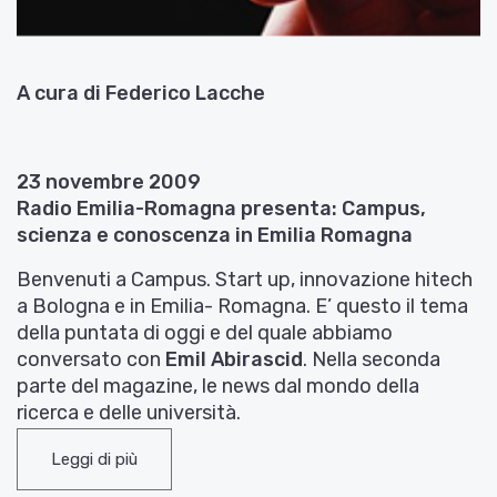
A cura di Federico Lacche
23 novembre 2009
Radio Emilia-Romagna presenta: Campus,
scienza e conoscenza in Emilia Romagna
Benvenuti a Campus.
Start up, innovazione hitech
a Bologna e in Emilia- Romagna
. E’ questo il tema
della puntata di oggi e del quale abbiamo
conversato con
Emil
Abirascid
.
Nella seconda
parte del magazine, le news dal mondo della
ricerca e delle università.
Bologna è la nuova Silicon Valley italiana?
Sono
Leggi di più
tante le imprese ad alto contenuto tecnologico
nate sotto le Due Torri e in generale in Emilia-