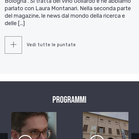
Bologna . Si tratta del vino Goliardo e ne abbiamo
parlato con Laura Montanari. Nella seconda parte
del magazine, le news dal mondo della ricerca e
delle […]
Vedi tutte le puntate
Programmi
zio
Ascolta il servizio
Ascolta il ser