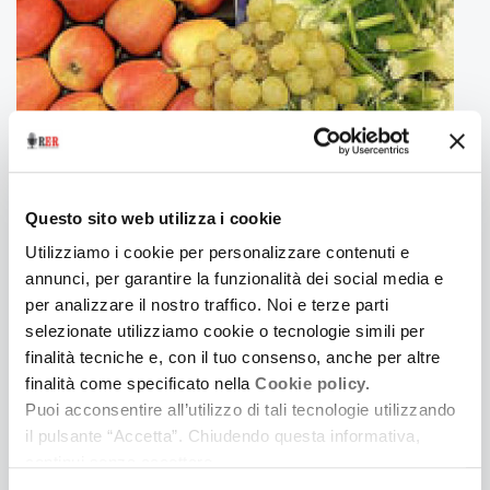
Questo sito web utilizza i cookie
6 Dicembre 2010
Utilizziamo i cookie per personalizzare contenuti e
CONSUMARE BIO. L'INDAGINE ECROPOLIS
annunci, per garantire la funzionalità dei social media e
DELL'ALMA MATER
per analizzare il nostro traffico. Noi e terze parti
Campus, notizie dal mondo dell'Università e della
selezionate utilizziamo cookie o tecnologie simili per
Ricerca
finalità tecniche e, con il tuo consenso, anche per altre
finalità come specificato nella
Cookie policy.
Puoi acconsentire all’utilizzo di tali tecnologie utilizzando
il pulsante “Accetta”. Chiudendo questa informativa,
continui senza accettare.