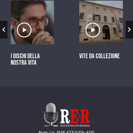
zio
Ascolta il servizio
Ascolta il ser
I dischi della
Vite da Collezione
nostra vita
Num. Lic. SIAE 473/I/06-600