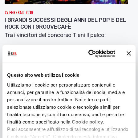
Raf Bafunno –
tastiere, piano Fender Rhodes,
arrangiamenti
27 Febbraio 2019
Lorenzo Bombacini –
sax baritono, bandleader
I GRANDI SUCCESSI DEGLI ANNI DEL POP E DEL
Alessandro Bussolari –
tromba
ROCK CON I GROOVECAFÈ
Sandro Caliumi –
trombone
Tra i vincitori del concorso Tieni Il palco
Alessandro Daltri –
chitarra, cori
Mauro Massarenti –
basso
Alessandro Morini –
tromba, flicorno
Vic Johnson –
voce solista, armonica, cori
Alberto Pietropoli –
sax, flauto, cori
Questo sito web utilizza i cookie
Renato Raineri –
batteria
Elena Villani –
voce solista, cori
Utilizziamo i cookie per personalizzare contenuti e
Massimo Ortensi –
sound engineer
annunci, per garantire la funzionalità dei social media e
per analizzare il nostro traffico. Noi e terze parti
Guarda il video
dell’intervista su YouTube
selezionate utilizziamo cookie o tecnologie simili per
finalità tecniche e, con il tuo consenso, anche per altre
finalità come specificato nella
Cookie policy.
Puoi acconsentire all’utilizzo di tali tecnologie utilizzando
16 Febbraio 2019
il pulsante “Accetta”. Chiudendo questa informativa,