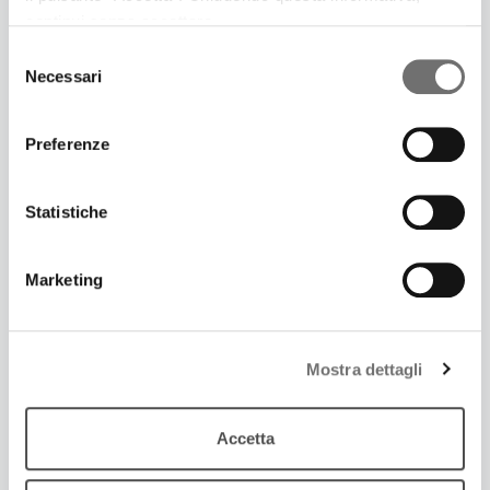
LE FREQUENZE DI TESLA
continui senza accettare.
Tra I vincitori del concorso Tieni il Palco
Selezione
Necessari
del
consenso
Preferenze
Statistiche
Marketing
Mostra dettagli
19 Dicembre 2017
SI TORNA A DANZARE CON “MI CHIAMO
SECONDO”
Accetta
Rimasterizzati in un doppio cd brani originali e