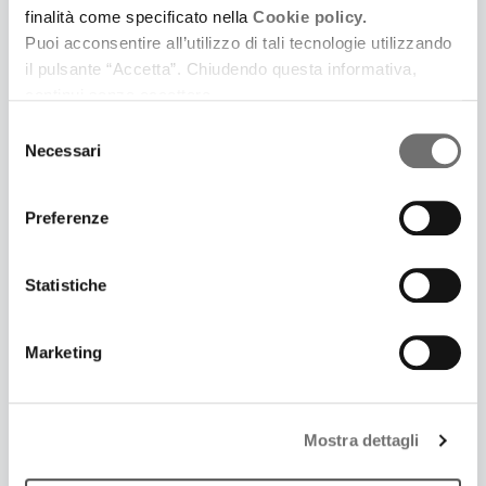
finalità come specificato nella
Cookie policy.
Puoi acconsentire all’utilizzo di tali tecnologie utilizzando
2 Marzo 2026
il pulsante “Accetta”. Chiudendo questa informativa,
DANCE LAND | MARZO 26
continui senza accettare.
Gli imperdibili appuntamenti di danza scelti per noi
Selezione
da Carmelo Zapparrata
Necessari
del
consenso
Preferenze
Statistiche
Marketing
Mostra dettagli
6 Febbraio 2026