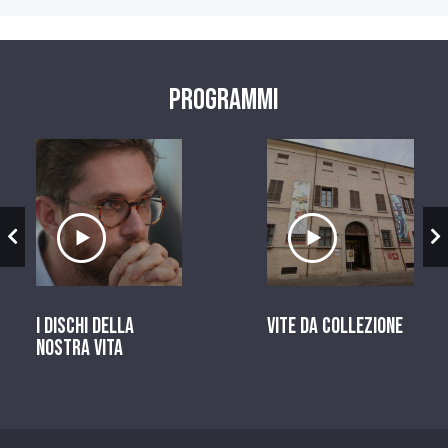
Programmi
zio
Ascolta il servizio
Ascolta il ser
I dischi della
Vite da Collezione
nostra vita