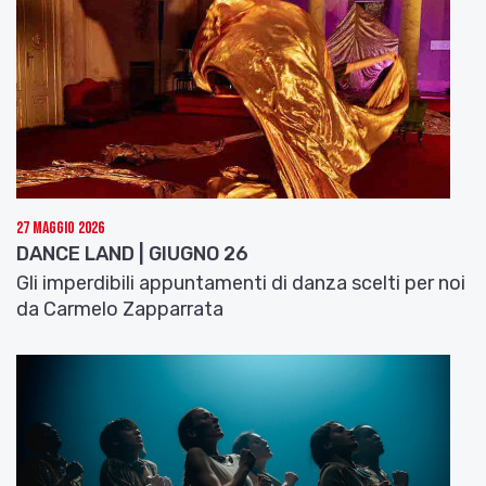
STAGIONE DANZA – TEATRO ALIGHIERI DI
RAVENNA
Compagnie Hervé Koubi
“Les Nuits Barbares”, coreografie di Hervé Koubi
23 aprile ore 20:30
24 aprile ore 15:30
Teatro Alighieri, Ravenna
27 Maggio 2026
DANCE LAND | GIUGNO 26
Gli imperdibili appuntamenti di danza scelti per noi
da Carmelo Zapparrata