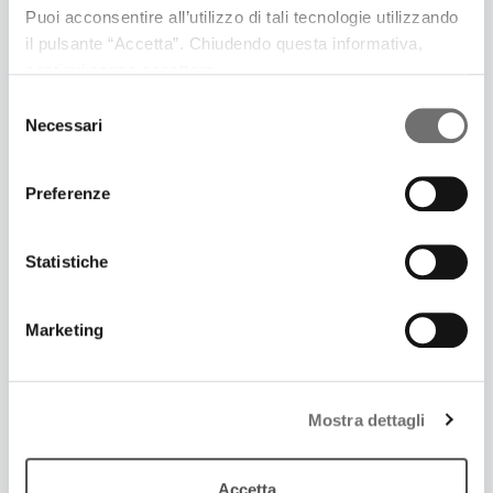
Puoi acconsentire all’utilizzo di tali tecnologie utilizzando
DANCE LAND | MARZO 26
il pulsante “Accetta”. Chiudendo questa informativa,
Gli imperdibili appuntamenti di danza scelti per noi
continui senza accettare.
da Carmelo Zapparrata
Selezione
Necessari
del
consenso
Preferenze
Statistiche
Marketing
Mostra dettagli
6 Febbraio 2026
DANCE LAND | FEBBRAIO 26
Gli imperdibili appuntamenti di danza scelti per noi
Accetta