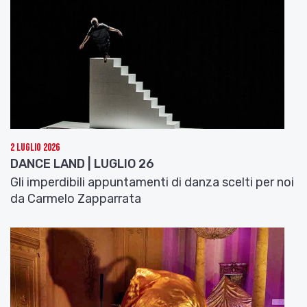
ideazione di Carlo Massari,
coreografie co-create e interpretate da Carlo
Massari, Jos Baker e Linus Jansner
14 marzo ore 21:00
15 marzo ore 19:00
Teatro delle Passioni, Modena
STAGIONE DI DANZA – TEATRI DI PIACENZA
Balletto del Sud
2 Luglio 2026
“Romeo e Giulietta”, coreografie di Fredy Franzutti
DANCE LAND | LUGLIO 26
23 marzo ore 16:00
Gli imperdibili appuntamenti di danza scelti per noi
Teatro Municipale, Piacenza
da Carmelo Zapparrata