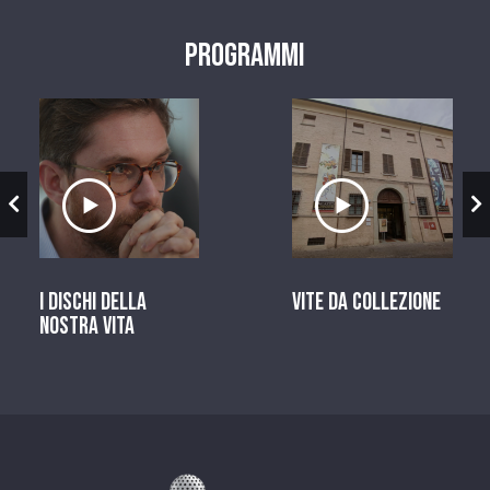
Programmi
zio
Ascolta il servizio
Ascolta il ser
I dischi della
Vite da Collezione
nostra vita