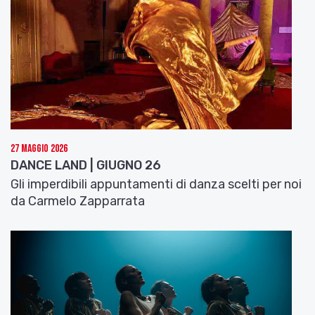
“Blasphemy Rhapsody”, coreografie di Emio Greco
e Pieter C. Scholten
6 novembre ore 20:30
Teatro Comunale, Ferrara
STAGIONE DI ERT-FONDAZIONE
B
alletto di Roma
“Astor – Un secolo di Tango”, coreografie di Valerio
27 Maggio 2026
Longo
DANCE LAND | GIUGNO 26
12 novembre ore 21:00
Gli imperdibili appuntamenti di danza scelti per noi
Teatro Bonci, Cesena
da Carmelo Zapparrata
in tournée: 29 gennaio Teatro Regio, Parma
E’ BAL – PALCOSCENICI PER LA DANZA
CONTEMPORANEA
Ariella Vidach – AiEP
“Temporaneo Tempobeat”, coreografie di Ariella
Vidach