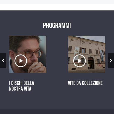
Programmi
zio
Ascolta il servizio
Ascolta il ser
I dischi della
Vite da Collezione
nostra vita