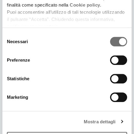
finalità come specificato nella
Cookie policy.
Puoi acconsentire all’utilizzo di tali tecnologie utilizzando
2 Marzo 2026
il pulsante “Accetta”. Chiudendo questa informativa,
DANCE LAND | MARZO 26
continui senza accettare.
Gli imperdibili appuntamenti di danza scelti per noi
Selezione
da Carmelo Zapparrata
Necessari
del
consenso
Preferenze
Statistiche
Marketing
Mostra dettagli
6 Febbraio 2026