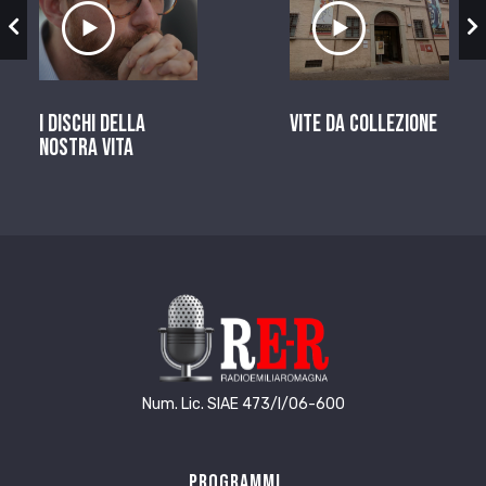
zio
Ascolta il servizio
Ascolta il ser
I dischi della
Vite da Collezione
nostra vita
Num. Lic. SIAE 473/I/06-600
Programmi