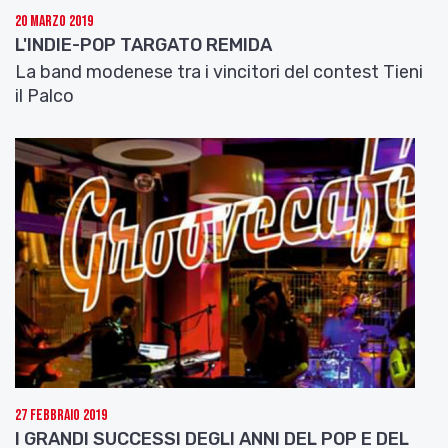
Brani
20 Marzo 2019
Mille più mille
L'INDIE-POP TARGATO REMIDA
Penelope
La band modenese tra i vincitori del contest Tieni
Circe
il Palco
Ringraziamo e salutiamo
Eloisa Atti
e ascoltiamo
il brano
Scilla e Cariddi
contenuto nel cd
d’esordio solista “
Penelope
”. Un saluto a tutti da
Cinzia Leoni.
Eloisa Atti on web
www.eloisaatti.it
www.eloisaatti.it/video
www.brutturemoderne.it
27 Febbraio 2019
I GRANDI SUCCESSI DEGLI ANNI DEL POP E DEL