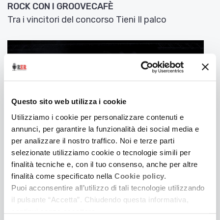
ROCK CON I GROOVECAFÈ
Tra i vincitori del concorso Tieni Il palco
Questo sito web utilizza i cookie
Utilizziamo i cookie per personalizzare contenuti e
annunci, per garantire la funzionalità dei social media e
per analizzare il nostro traffico. Noi e terze parti
selezionate utilizziamo cookie o tecnologie simili per
finalità tecniche e, con il tuo consenso, anche per altre
16 Febbraio 2019
finalità come specificato nella
Cookie policy.
LE FREQUENZE DI TESLA
Puoi acconsentire all’utilizzo di tali tecnologie utilizzando
il pulsante “Accetta”. Chiudendo questa informativa,
Tra I vincitori del concorso Tieni il Palco
continui senza accettare.