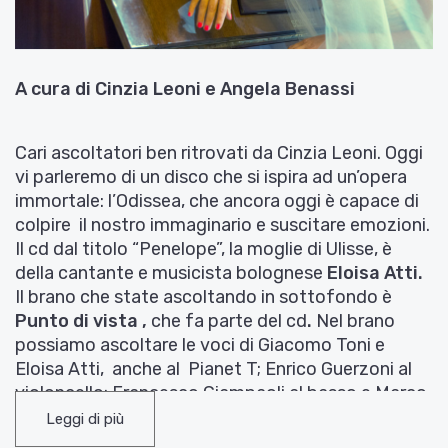
A cura di Cinzia Leoni e Angela Benassi
Cari ascoltatori ben ritrovati da Cinzia Leoni. Oggi
vi parleremo di un disco che si ispira ad un’opera
immortale: l’Odissea, che ancora oggi è capace di
colpire il nostro immaginario e suscitare emozioni.
Il cd dal titolo “Penelope”, la moglie di Ulisse, è
della cantante e musicista bolognese
Eloisa Atti.
Il brano che state ascoltando in sottofondo è
Punto di vista ,
che fa parte del cd
.
Nel brano
possiamo ascoltare le voci di Giacomo Toni e
Eloisa Atti, anche al Pianet T; Enrico Guerzoni al
violoncello; Francesco Giampaoli al basso e Marco
Frattini alla batteria.
Leggi di più