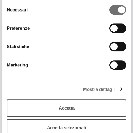
Selezione
Necessari
del
consenso
Preferenze
Statistiche
Marketing
19 Dicembre 2017
Mostra dettagli
SI TORNA A DANZARE CON “MI CHIAMO
SECONDO”
Rimasterizzati in un doppio cd brani originali e
Accetta
arrangiamenti di Secondo Casadei
Accetta selezionati