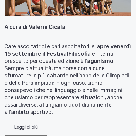
A cura di Valeria Cicala
Care ascoltatrici e cari ascoltatori, si
apre venerdì
16 settembre il FestivalFilosofia
e il tema
prescelto per questa edizione è l’
agonismo
.
Sempre d’attualità, ma forse con alcune
sfumature in più calzante nell’anno delle Olimpiadi
e delle Paralimpiadi; in ogni caso, siamo
consapevoli che nel linguaggio e nelle immagini
che usiamo per rappresentare situazioni, anche
assai diverse, attingiamo quotidianamente
all’ambito sportivo.
Da venerdì 16 a domenica 18 settembre
,
Leggi di più
dunque, a
Modena
,
Carpi
e
Sassuolo,
in 40 luoghi