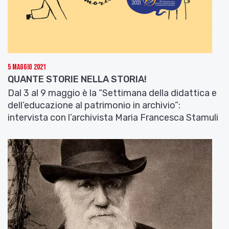
Galimberti, Recalcati, Rodotà, Augé, Nancy,
Sloterdijk
Non poteva mancare, visto il tema,
“la lezione dei
classici”
: esperti eminenti commenteranno i testi
che, nella storia del pensiero occidentale, hanno
5 Maggio 2021
costituito modelli o svolte concettuali rilevanti per
QUANTE STORIE NELLA STORIA!
il tema dell’agonismo: dall’anima in conflitto del
Dal 3 al 9 maggio è la “Settimana della didattica e
Fedro
di Platone alla concordia civica nella
Politica
dell’educazione al patrimonio in archivio”:
di Aristotele fino al conflitto nelle volontà nelle
intervista con l’archivista Maria Francesca Stamuli
Confessioni
di Agostino. Per l’età moderna si
discuteranno l’elogio dei tumulti di Machiavelli e la
neutralizzazione del conflitto sostenuta da
Hobbes. Una lezione ricostruirà la lotta di classe
teorizzata da Marx, mentre si discuterà anche il
testo di Nietzsche
Così parlò
Zarathustra
. L’idea
che la politica sia rapporto tra amico e nemico
verrà rintracciata nella teoria di Schmitt, mentre
Se questo è un uomo
di Primo Levi fornirà