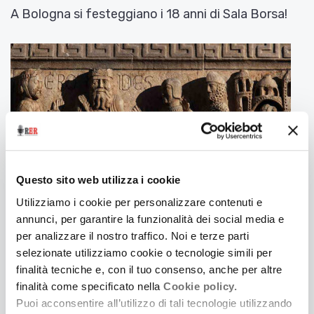
A Bologna si festeggiano i 18 anni di Sala Borsa!
Questo sito web utilizza i cookie
Utilizziamo i cookie per personalizzare contenuti e
annunci, per garantire la funzionalità dei social media e
per analizzare il nostro traffico. Noi e terze parti
12 Dicembre 2019
UN TESORO DI ARCHITETTURE E DI CAMMINI
selezionate utilizziamo cookie o tecnologie simili per
finalità tecniche e, con il tuo consenso, anche per altre
Firmata la convenzione tra la Regione e la
finalità come specificato nella
Cookie policy.
Conferenza Episcopale dell'Emilia-Romagna per la
Puoi acconsentire all’utilizzo di tali tecnologie utilizzando
promozione e la valorizzazione del turismo e del