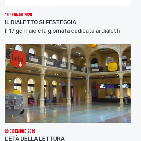
lettura e a una non facile scelta. Vediamo chi
riesce a seguire più eventi? Potrebbe essere
questa una gara per chi seguirà il festival!
16 Gennaio 2020
IL DIALETTO SI FESTEGGIA
Un saluto da Valeria Cicala.
Il 17 gennaio è la giornata dedicata ai dialetti
20 Dicembre 2019
L’ETÀ DELLA LETTURA