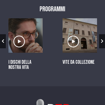
Programmi
zio
Ascolta il servizio
Ascolta il ser
I dischi della
Vite da Collezione
nostra vita