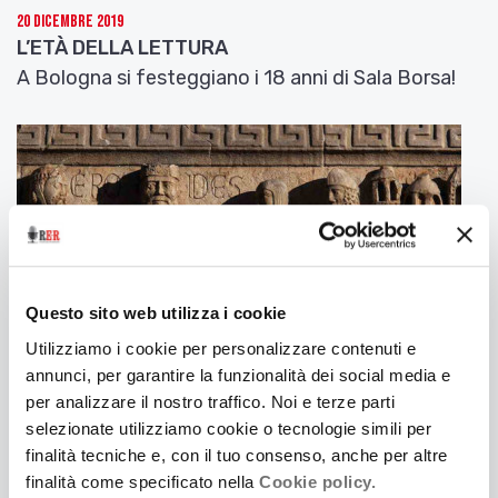
20 Dicembre 2019
L’ETÀ DELLA LETTURA
A Bologna si festeggiano i 18 anni di Sala Borsa!
Questo sito web utilizza i cookie
Utilizziamo i cookie per personalizzare contenuti e
annunci, per garantire la funzionalità dei social media e
per analizzare il nostro traffico. Noi e terze parti
selezionate utilizziamo cookie o tecnologie simili per
12 Dicembre 2019
finalità tecniche e, con il tuo consenso, anche per altre
UN TESORO DI ARCHITETTURE E DI CAMMINI
finalità come specificato nella
Cookie policy.
Firmata la convenzione tra la Regione e la