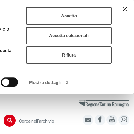
Accetta
kie o
Accetta selezionati
questa
Rifiuta
Mostra dettagli
Cerca nell'archivio
Cerca