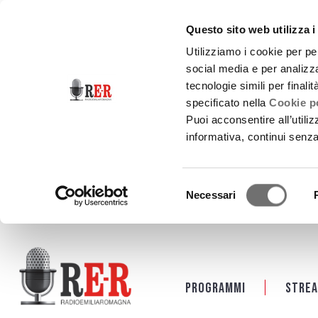
Questo sito web utilizza i
Utilizziamo i cookie per pe
social media e per analizza
tecnologie simili per finali
specificato nella
Cookie po
Puoi acconsentire all’utili
informativa, continui senz
Selezione
Necessari
del
consenso
Salta al contenuto principale
Programmi
Strea