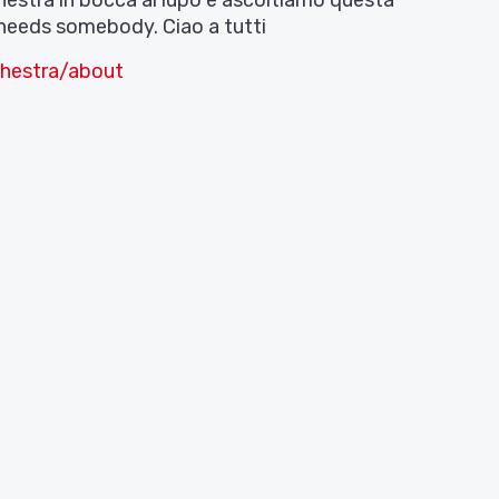
hestra in bocca al lupo e ascoltiamo questa
y needs somebody. Ciao a tutti
hestra/about