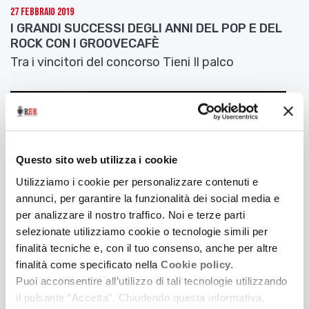
Ogni tua canzone è un viaggio a sé. Ti piace essere
27 Febbraio 2019
I GRANDI SUCCESSI DEGLI ANNI DEL POP E DEL
ironica, leggera e usi spesso un linguaggio
ROCK CON I GROOVECAFÈ
simbolico, surreale. Cosa vuoi comunicare con la
Tra i vincitori del concorso Tieni Il palco
tua musica?
Cosa c’è nel futuro di Ivana Cecoli?
Ringraziamo e salutiamo
Ivana Cecoli
ascoltando il
brano
E dico io
tratto dal cd
Il mondo sopra un
dito.
Questo sito web utilizza i cookie
Cari ascoltatori di RadioEmiliaRomagna vi diamo
Utilizziamo i cookie per personalizzare contenuti e
appuntamento alla prossima puntata di “Scelto
annunci, per garantire la funzionalità dei social media e
per voi”
per analizzare il nostro traffico. Noi e terze parti
www.myspace.com/ivanacecoli
selezionate utilizziamo cookie o tecnologie simili per
finalità tecniche e, con il tuo consenso, anche per altre
finalità come specificato nella
Cookie policy.
Puoi acconsentire all’utilizzo di tali tecnologie utilizzando
16 Febbraio 2019
LE FREQUENZE DI TESLA
il pulsante “Accetta”. Chiudendo questa informativa,