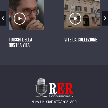
zio
Ascolta il servizio
Ascolta il ser
I dischi della
Vite da Collezione
nostra vita
Num. Lic. SIAE 473/I/06-600