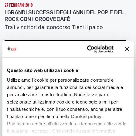
27 Febbraio 2019
Ascoltiamoci ora il brano
At Midnight
di Chaka
I GRANDI SUCCESSI DEGLI ANNI DEL POP E DEL
Khan, tratto da Kikkombo Live in Parma (2009).
ROCK CON I GROOVECAFÈ
Tra i vincitori del concorso Tieni Il palco
At Midnight
“Ci son rimasto male”, disco di undici canzoni di
prossima pubblicazione. Ci parli di questo cd?
Salutiamo e ringraziamo
Fra
ncesco “Chicco”
Montisano
e i
Kikkombo
, ascoltando il brano
Tell
Questo sito web utilizza i cookie
me something good
di Chaka Khan, tratto da
Utilizziamo i cookie per personalizzare contenuti e
Kikkombo Live in Parma (2009) e vi diamo
annunci, per garantire la funzionalità dei social media e
appuntamento alla prossima puntata di “Scelto
per analizzare il nostro traffico. Noi e terze parti
per voi”.
selezionate utilizziamo cookie o tecnologie simili per
finalità tecniche e, con il tuo consenso, anche per altre
Tell me something good
finalità come specificato nella
Cookie policy.
Puoi acconsentire all’utilizzo di tali tecnologie utilizzando
16 Febbraio 2019
LE FREQUENZE DI TESLA
il pulsante “Accetta”. Chiudendo questa informativa,