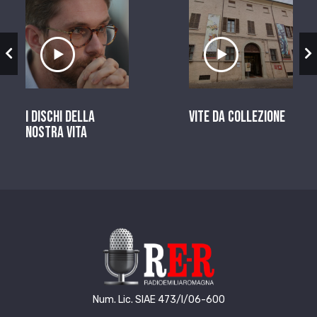
zio
Ascolta il servizio
Ascolta il ser
I dischi della
Vite da Collezione
nostra vita
Num. Lic. SIAE 473/I/06-600