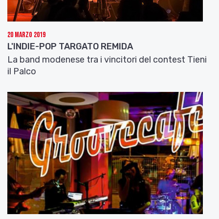
cantautore Bruno Lauzi. Cosa ha significato per
voi questa esibizione?
20 Marzo 2019
Ascoltiamoci il brano
Amore caro amore bello
di
L'INDIE-POP TARGATO REMIDA
Battisti/Mogol, tratto da Kikkombo Live a
La band modenese tra i vincitori del contest Tieni
Taratata’ featuring Bruno Lauzi (2001).
il Palco
Amore caro amore bello
Al concorso “La musica Libera. Libera la musica” la
giuria di qualità vi ha assegnato una menzione
speciale per il brano “Freddo Freddo”. È stato
importante questo riconoscimento? Ci parli di
questo brano?
Nel 2002 la Kikkombo diventa la house band del
Ruvido Club di Bologna e l’orchestra del musical
comico “Il ritorno di Re Tamarro”. Cosa hanno
rappresentato questi due diversi momenti per il
vostro cammino musicale?