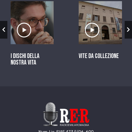
zio
Ascolta il servizio
Ascolta il ser
I dischi della
Vite da Collezione
nostra vita