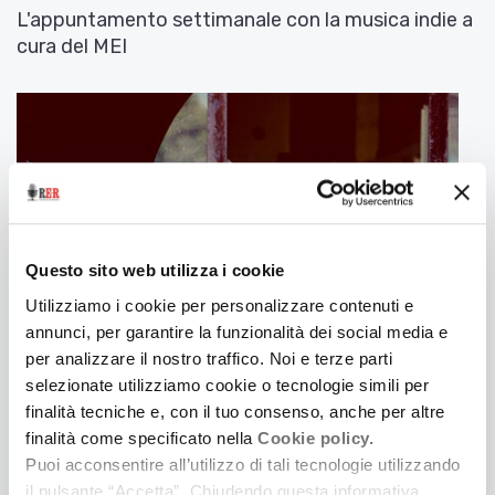
L'appuntamento settimanale con la musica indie a
cura del MEI
Questo sito web utilizza i cookie
Utilizziamo i cookie per personalizzare contenuti e
annunci, per garantire la funzionalità dei social media e
per analizzare il nostro traffico. Noi e terze parti
selezionate utilizziamo cookie o tecnologie simili per
19 Gennaio 2017
finalità tecniche e, con il tuo consenso, anche per altre
RASHOMON
finalità come specificato nella
Cookie policy.
L'appuntamento settimanale con la musica indie a
Puoi acconsentire all’utilizzo di tali tecnologie utilizzando
cura del MEI
il pulsante “Accetta”. Chiudendo questa informativa,