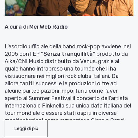
A cura di Mei Web Radio
L’esordio ufficiale della band rock-pop avviene nel
2005 con l’EP
“Senza tranquillità”
prodotto da
Alka/CNI Music distribuito da Venus, grazie al
quale hanno intrapreso una tournée che li ha
vistisuonare nei migliori rock clubs italiani. Da
allora tanti i successi e le produzioni oltre ad
alcune partecipazioni importanti come l’aver
aperto al Summer Festival il concerto dell’artista
internazionale Pinknella sua unica data italiana del
tour mondiale o essere stati ospiti in diverse
manifestazioni come supporter a Giorgio Canali,
Malfunk, Virginiana Miller, 99 Posse e Le Mani. Il
Leggi di più
loro nuovo album si intitola
“Come Pietre”
,