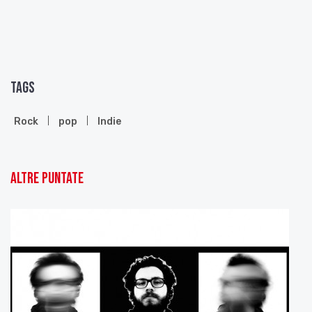
prodotto da GCM Factory, distribuito da Alka
Record label e promosso da AlkaNetwork.
I Koiné sono Alessandro Biavati , Max Lambertini ,
Stefano Sardi
Tags
Patrizia Santini ha intervistato Stefano Sardi
Rock
pop
Indie
Altre puntate