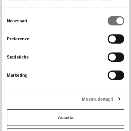
continui senza accettare.
Selezione
Necessari
del
consenso
Preferenze
Statistiche
Marketing
15 Dicembre 2016
NEVICA NOISE
Mostra dettagli
L'appuntamento settimanale con la musica indie a
cura del MEI
Accetta