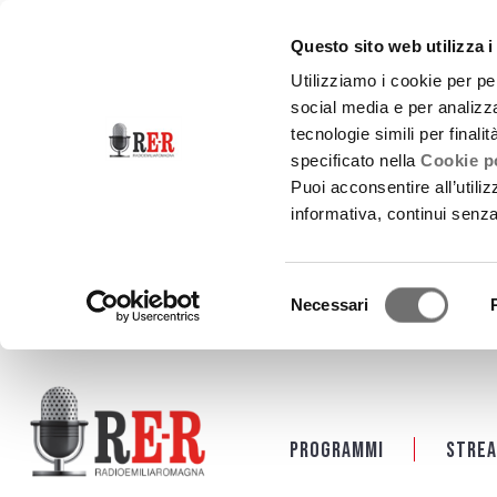
Questo sito web utilizza i
Utilizziamo i cookie per pe
social media e per analizza
tecnologie simili per finali
specificato nella
Cookie po
Puoi acconsentire all’utili
informativa, continui senz
Selezione
Necessari
del
consenso
Salta al contenuto principale
Programmi
Strea