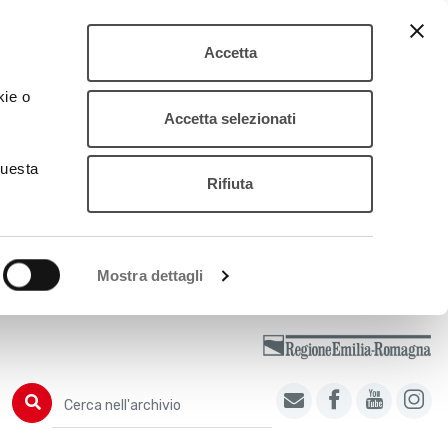
Accetta
kie o
Accetta selezionati
questa
Rifiuta
Mostra dettagli
Cerca nell'archivio
Cerca