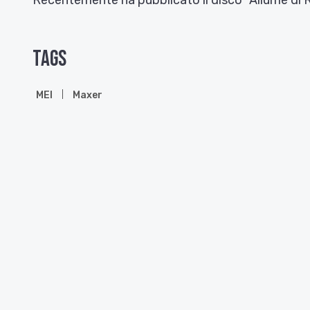
Recentemente ha pubblicato il disco “Allume di Ro
Tags
MEI
Maxer