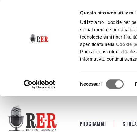
Questo sito web utilizza i
Utilizziamo i cookie per pe
social media e per analizza
tecnologie simili per finali
specificato nella
Cookie po
Puoi acconsentire all’utili
informativa, continui senz
Selezione
Necessari
del
consenso
Salta al contenuto principale
Programmi
Strea