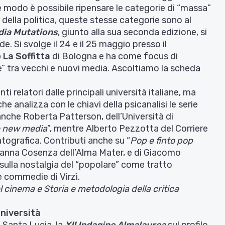
che modo è possibile ripensare le categorie di “massa”
della politica, queste stesse categorie sono al
ia Mutations
, giunto alla sua seconda edizione, si
. Si svolge il 24 e il 25 maggio presso il
 La Soffitta
di Bologna e ha come focus di
” tra vecchi e nuovi media.
Ascoltiamo la scheda
relatori dalle principali università italiane, ma
he analizza con le chiavi della psicanalisi le serie
 anche Roberta Patterson, dell’Università di
 e new media
”, mentre Alberto Pezzotta del Corriere
atografica. Contributi anche su “
Pop e finto pop
ovanna Cosenza dell’Alma Mater, e di Giacomo
sulla nostalgia del “popolare” come tratto
le commedie di Virzì.
del cinema e Storia e metodologia della critica
università
 Santa Lucia, la
XII Indagine Almalaurea
sul profilo