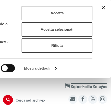
Accetta
kie o
Accetta selezionati
questa
Rifiuta
Mostra dettagli
Cerca nell'archivio
Cerca