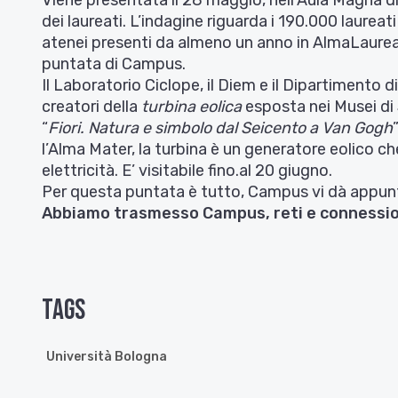
dei laureati. L’indagine riguarda i 190.000 laureat
atenei presenti da almeno un anno in AlmaLaurea.
puntata di Campus.
Il
Laboratorio Ciclope
, il
Diem
e il Dipartimento di
creatori della
turbina eolica
esposta nei
Musei d
“
Fiori. Natura e simbolo dal Seicento a Van Gogh
l’
Alma Mater
, la turbina è un
generatore eolico ch
elettricità. E’ visitabile fino.al 20 giugno.
Per questa puntata è tutto, Campus vi dà appu
Abbiamo trasmesso Campus, reti e connession
Tags
Università Bologna