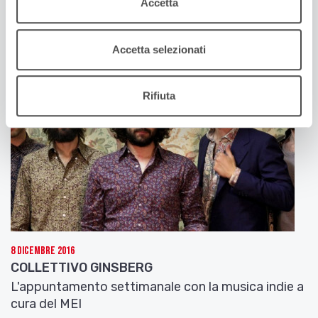
Accetta
L'appuntamento settimanale con la musica indie a
cura del MEI
Accetta selezionati
Rifiuta
8 Dicembre 2016
COLLETTIVO GINSBERG
L'appuntamento settimanale con la musica indie a
cura del MEI