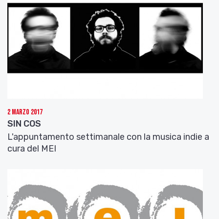
compositiva che negli anni segue un rapido
processo di maturazione stimolando la band a
concentrarsi allo stesso modo nel lavoro di studio.
Col passare del tempo Mquestionmark diventa un
progetto sempre più autonomo e competente
nella produzione musicale.
Questo percorso trova il suo punto massimo
nell’inverno 2008 con la realizzazione del 33 giri
One For All All For One, secondo album che vede il
2 Marzo 2017
batterista Luca Verzelloni alla regia di una squadra
SIN COS
appassionata. Da questa ricerca di suoni, melodie
L'appuntamento settimanale con la musica indie a
e parole prende vita il vinile 180 grammi.
cura del MEI
Subito dopo i missaggi di One For All All For One
entra a far parte del progetto anche il
polistrumentista Filippo Rosi (ex chitarrista di
Lineaviola) alle tastiere e chitarre. Con grande
esperienza Filippo si integra perfettamente