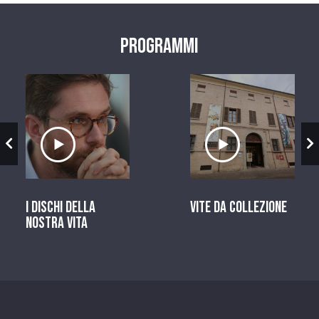
Programmi
zio
Ascolta il servizio
Ascolta il ser
I dischi della
Vite da Collezione
nostra vita