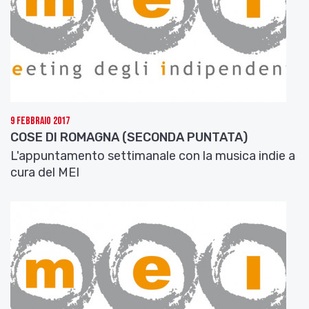
completando dal vivo quello che è il sound del
nuovo disco.
Casa base di Mquestionmark è la Mir Recording
Station, un posto tanto magico quanto rurale,
come le radici dei musicisti che vi ruotano attorno.
9 Febbraio 2017
COSE DI ROMAGNA (SECONDA PUNTATA)
L'appuntamento settimanale con la musica indie a
cura del MEI