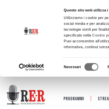
Questo sito web utilizza i
Utilizziamo i cookie per pe
social media e per analizza
tecnologie simili per finali
specificato nella
Cookie po
Puoi acconsentire all’utili
informativa, continui senz
Selezione
Necessari
del
consenso
Salta al contenuto principale
Programmi
Strea