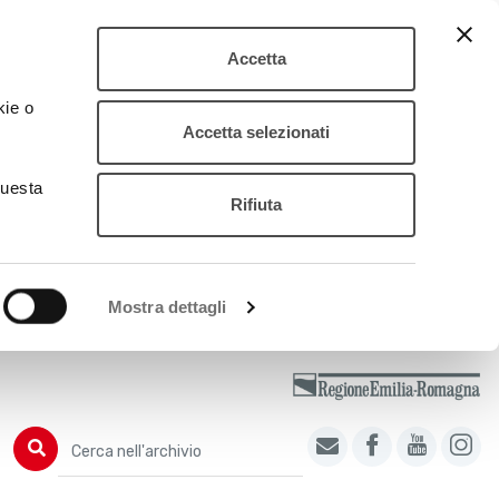
Accetta
kie o
Accetta selezionati
questa
Rifiuta
Mostra dettagli
Cerca nell'archivio
Cerca