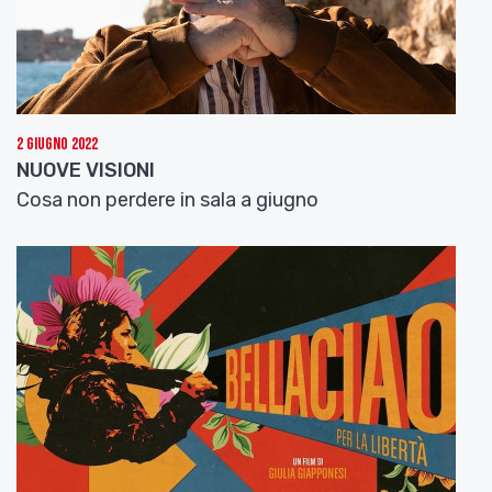
opera prima di Luke Scott, figlio di Ridley Scott,
che ha avuto la possibilità di lavorare con un
interessante cast formato tra gli altri da Kate
Mara e Paul Giamatti e proseguo con il
biopic
Genius
, debutto alla regia cinematografica
2 Giugno 2022
del regista teatrale Michal Grandage. Anche qui il
NUOVE VISIONI
cast è stellare, con Colin Firth che interpreta il
Cosa non perdere in sala a giugno
grande editor newyorkese Max Perkins, e Jude
Law che presta il volto a Thomas Wolfe, con cui
Perkins strinse un’intensa e delicata relazione.
Nella storia anche Nicole Kidman, nei panni
dell’amante di Wolfe, Guy Pearce in quelli di Francis
Scott Fitzgerald e Dominic West che vedremo
interpretare Ernest Hemingway.
Il 9 novembre uscirà anche
Sing Street
,
dell’irlandese John Carney che ha scelto proprio
Dublino per ambientare le vicende del
giovanissimo Conor, che cerca nella musica il suo