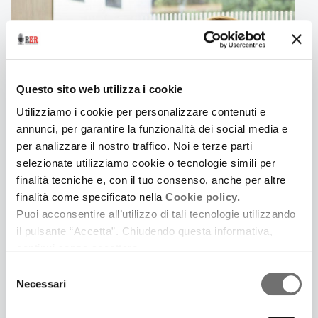
coincidenza con il periodo natalizio.
Un saluto da Anna Sbarrai.
Questo sito web utilizza i cookie
Utilizziamo i cookie per personalizzare contenuti e
annunci, per garantire la funzionalità dei social media e
per analizzare il nostro traffico. Noi e terze parti
selezionate utilizziamo cookie o tecnologie simili per
finalità tecniche e, con il tuo consenso, anche per altre
3 Gennaio 2022
finalità come specificato nella
Cookie policy.
NUOVE VISIONI
Puoi acconsentire all’utilizzo di tali tecnologie utilizzando
Cosa non perdere in sala a gennaio
il pulsante “Accetta”. Chiudendo questa informativa,
continui senza accettare.
Selezione
Necessari
del
consenso