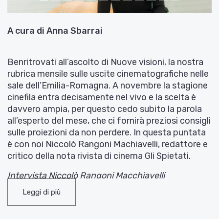
A cura di Anna Sbarrai
Benritrovati all’ascolto di Nuove visioni, la nostra
rubrica mensile sulle uscite cinematografiche nelle
sale dell’Emilia-Romagna. A novembre la stagione
cinefila entra decisamente nel vivo e la scelta è
davvero ampia, per questo cedo subito la parola
all’esperto del mese, che ci fornirà preziosi consigli
sulle proiezioni da non perdere. In questa puntata
è con noi Niccolò Rangoni Machiavelli, redattore e
critico della nota rivista di cinema Gli Spietati.
Intervista Niccolò Rangoni Macchiavelli
Leggi di più
Il primo trailer che vi propongo è dedicato proprio
a
7 minuti
, e ve lo faccio ascoltare subito