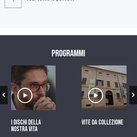
Programmi
zio
Ascolta il servizio
Ascolta il ser
I dischi della
Vite da Collezione
nostra vita