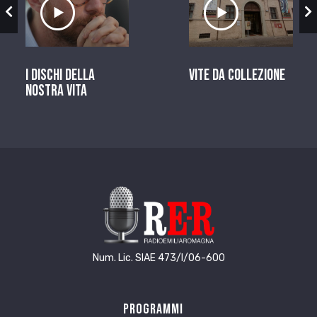
zio
Ascolta il servizio
Ascolta il ser
I dischi della
Vite da Collezione
nostra vita
Num. Lic. SIAE 473/I/06-600
Programmi