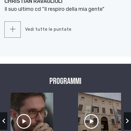
CHRISTIAN RAVAGLIOLI
Il suo ultimo cd "Il respiro della mia gente"
Vedi tutte le puntate
Programmi
zio
Ascolta il servizio
Ascolta il ser