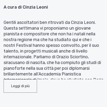
A cura di Cinzia Leoni
Gentili ascoltatori ben ritrovati da Cinzia Leoni.
Questa settimana vi proponiamo un giovane
pianista e compositore che non ha i natali nella
nostra regione ma che ha studiato qui e che i
nostri Festival hanno spesso coinvolto, per il suo
talento, in progetti musicali anche di livello
internazionale. Parliamo di Orazio Sciortino,
siracusano di nascita, che ha compiuto gli studi di
pianoforte nella sua città per poi diplomarsi
brillantemente all’Accademia Pianistica
Internazionale di Imola, dove ha studiato con Boris
Petrushansky, Michel Dalberto e Louis Lortie. Ha
Leggi di più
inoltre compiuto gli studi di composizione sotto la
guida di Fabio Vacchi al Conservatorio “G.Verdi” di
Milano, la città dove vive attualmente. Il brano che