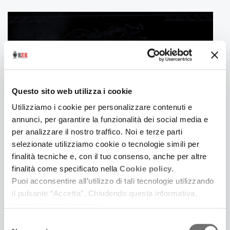
Questo sito web utilizza i cookie
Utilizziamo i cookie per personalizzare contenuti e
annunci, per garantire la funzionalità dei social media e
per analizzare il nostro traffico. Noi e terze parti
selezionate utilizziamo cookie o tecnologie simili per
16 Febbraio 2019
finalità tecniche e, con il tuo consenso, anche per altre
LE FREQUENZE DI TESLA
finalità come specificato nella
Cookie policy.
Tra I vincitori del concorso Tieni il Palco
Puoi acconsentire all’utilizzo di tali tecnologie utilizzando
il pulsante “Accetta”. Chiudendo questa informativa,
continui senza accettare.
Selezione