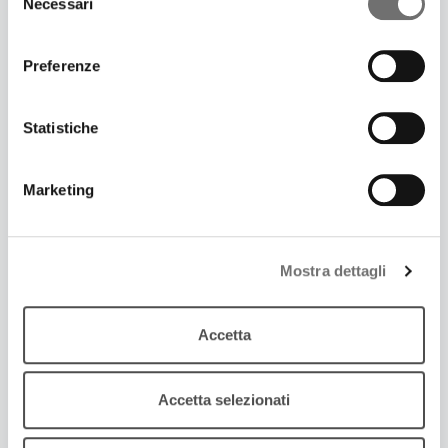
Necessari
del
consenso
Preferenze
Statistiche
Marketing
19 Dicembre 2017
SI TORNA A DANZARE CON “MI CHIAMO
SECONDO”
Mostra dettagli
Rimasterizzati in un doppio cd brani originali e
arrangiamenti di Secondo Casadei
Accetta
Accetta selezionati