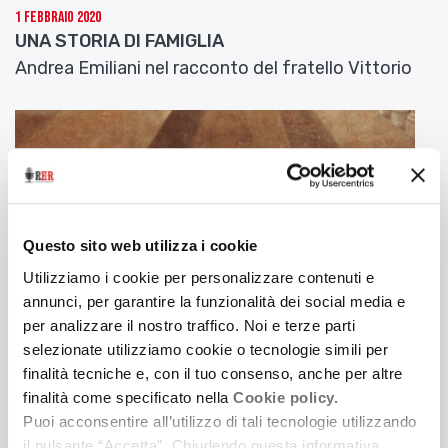
1 Febbraio 2020
UNA STORIA DI FAMIGLIA
Andrea Emiliani nel racconto del fratello Vittorio
Questo sito web utilizza i cookie
Utilizziamo i cookie per personalizzare contenuti e
annunci, per garantire la funzionalità dei social media e
per analizzare il nostro traffico. Noi e terze parti
selezionate utilizziamo cookie o tecnologie simili per
finalità tecniche e, con il tuo consenso, anche per altre
25 Gennaio 2020
finalità come specificato nella
Cookie policy.
L'IBC AD ARTE FIERA 2020
Puoi acconsentire all’utilizzo di tali tecnologie utilizzando
Uno stand e un talk per cogliere aspetti del
il pulsante “Accetta”. Chiudendo questa informativa,