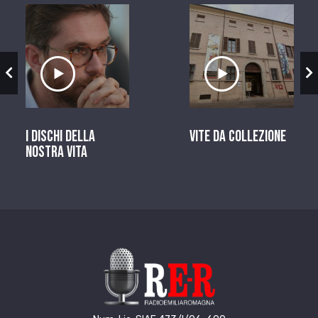
zio
Ascolta il servizio
Ascolta il ser
I dischi della
Vite da Collezione
nostra vita