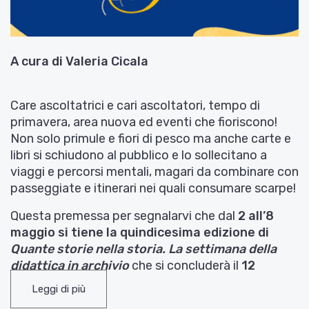
A cura di Valeria Cicala
Care ascoltatrici e cari ascoltatori, tempo di
primavera, area nuova ed eventi che fioriscono!
Non solo primule e fiori di pesco ma anche carte e
libri si schiudono al pubblico e lo sollecitano a
viaggi e percorsi mentali, magari da combinare con
passeggiate e itinerari nei quali consumare scarpe!
Questa premessa per segnalarvi che dal
2 all’8
maggio si tiene la quindicesima edizione di
Quante storie nella storia. La settimana della
didattica in archivio
che si concluderà il
12
maggio con il seminario “Vite in movimento”.
Leggi di più
Una serie di eventi in cui si riversano molte delle