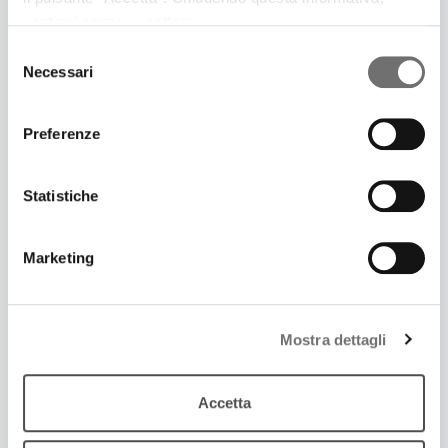
patrimonio
continui senza accettare.
Selezione
Necessari
del
consenso
Preferenze
Statistiche
Marketing
18 Gennaio 2020
Mostra dettagli
OBIETTIVO EMILIA-ROMAGNA
Il calendario 2020 dell’IBC
Accetta