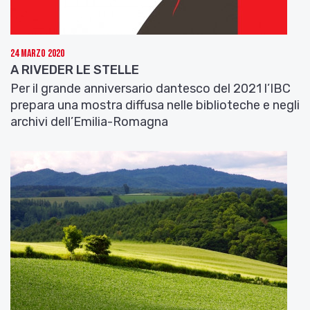
Maggio dei Libri” la campagna nazionale nata nel
2011 con l’obiettivo di sottolineare il valore sociale
della lettura nella crescita personale, culturale e
24 Marzo 2020
civile.
A RIVEDER LE STELLE
Per il grande anniversario dantesco del 2021 l’IBC
C’è profumo di scoperte, buon maggio! Un saluto
prepara una mostra diffusa nelle biblioteche e negli
da Valeria Cicala.
archivi dell’Emilia-Romagna
Per saperne di più:
www.ibc.regione.emilia-
romagna.it