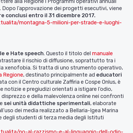
tere alla Regione i Programmi operativi annuali
o. Dopo l’approvazione dei progetti esecutivi, viene
re conclusi entro il 31 dicembre 2017
.
ttualita/montagna-5-milioni-per-strade-e-luoghi-
le e Hate speech
. Questo il titolo del
manuale
stare il rischio di diffusione, soprattutto tra i
ella xenofobia. Si tratta di uno strumento operativo,
la Regione
, destinato principalmente ad
educatori
ta con il Centro culturale Zaffiria e Cospe Onlus, è
notizie e pregiudizi orientati a istigare l’odio,
l disprezzo e della malevolenza online nei confronti
ne
sei unità didattiche sperimentali
, elaborate
l’uso dei media realizzato a Bellaria-Igea Marina
 degli studenti di terza media degli Istituti
tualita/no-al-razzismo-e-al-linguaggio-dell-odio-