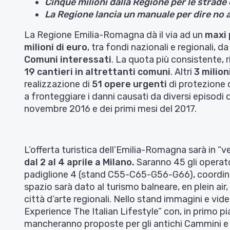
Cinque milioni dalla Regione per le strade e
La Regione lancia un manuale per dire no a
La Regione Emilia-Romagna dà il via ad un
maxi
milioni di euro
, tra fondi nazionali e regionali
Comuni interessati
. La quota più consistente, r
19 cantieri in altrettanti comuni
. Altri
3 milion
realizzazione di
51 opere urgenti
di protezione c
a fronteggiare i danni causati da diversi episodi d
novembre 2016 e dei primi mesi del 2017.
L’offerta turistica dell’Emilia-Romagna sarà in “v
dal 2 al 4 aprile a Milano.
Saranno 45 gli operatori
padiglione 4 (stand C55-C65-G56-G66), coordi
spazio sarà dato al turismo balneare, en plein air,
città d’arte regionali. Nello stand immagini e video
Experience The Italian Lifestyle” con, in primo pi
mancheranno proposte per gli antichi Cammini e i p