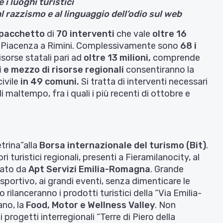
 i luoghi turistici
l razzismo e al linguaggio dell’odio sul web
 pacchetto
di
70 interventi
che vale
oltre 16
, da Piacenza a Rimini. Complessivamente sono
68 i
isorse statali pari ad
oltre 13 milioni
,
comprende
i e mezzo di risorse regionali
consentiranno la
ivile
in 49 comuni
.
Si tratta di interventi necessari
i maltempo, fra i quali i più recenti di ottobre e
etrina”alla
Borsa internazionale del turismo (Bit)
.
 turistici regionali, presenti a Fieramilanocity, al
nato da
Apt Servizi Emilia-Romagna
. Grande
 sportivo, ai grandi eventi, senza dimenticare le
 rilanceranno i prodotti turistici della “Via Emilia-
ano, la
Food, Motor e Wellness Valley
. Non
rogetti interregionali “Terre di Piero della