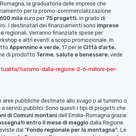
-Romagna, la graduatoria delle imprese che
anziamento per la promo-commercializzazione
 600 mila
euro per
75 progetti,
in grado di
ro. I destinatari dei finanziamenti sono
imprese
to
regionali. Verranno finanziate spese per
orkshop e altri eventi a scopo promozionale. In
otto
Appennino e verde
, 17 per le
Città d’arte,
ne di prodotto
Terme, salute e benessere
, vede
tualita/turismo-dalla-regione-2-6-milioni-per-
e le aree pubbliche destinate allo svago o al turismo o
 servizi pubblici. Sono questi i tipi di progetti che
oni di Comuni montani
dell’Emilia-Romagna grazie
assegnati entro il mese di maggio
dalla Regione.
eviste dal “
Fondo regionale per la montagna”
. Le