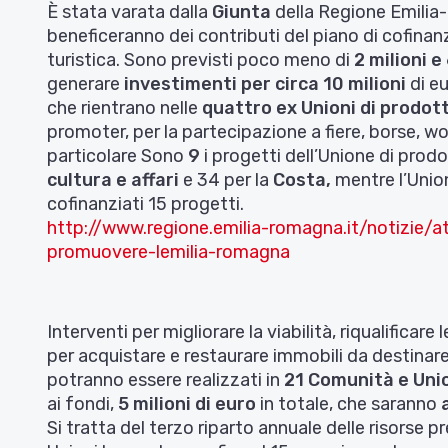
È stata varata dalla
Giunta
della Regione Emilia
beneficeranno dei contributi del piano di cofin
turistica. Sono previsti poco meno di
2 milioni e
generare
investimenti per circa 10 milioni
di eu
che rientrano nelle
quattro ex Unioni di prodot
promoter, per la partecipazione a fiere, borse, w
particolare Sono
9
i progetti dell’Unione di prod
cultura e affari
e 34 per la
Costa
,
mentre l’Unio
cofinanziati 15 progetti.
http://www.regione.emilia-romagna.it/notizie/at
promuovere-lemilia-romagna
Interventi per migliorare la viabilità, riqualificar
per acquistare e restaurare immobili da destinare a
potranno essere realizzati in
21 Comunità e Uni
ai fondi,
5 milioni di euro
in totale, che saranno
Si tratta del terzo riparto annuale delle risorse pr