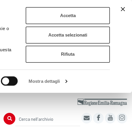
Accetta
kie o
Accetta selezionati
questa
Rifiuta
Mostra dettagli
Cerca nell'archivio
Cerca