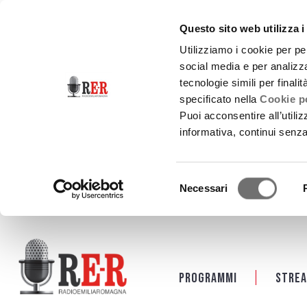
Questo sito web utilizza i
Utilizziamo i cookie per pe
social media e per analizza
tecnologie simili per finali
specificato nella
Cookie po
Puoi acconsentire all’utili
informativa, continui senz
Selezione
Necessari
del
consenso
Salta al contenuto principale
Programmi
Strea