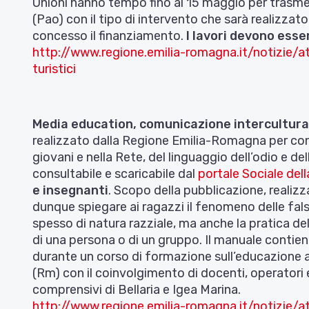
Unioni hanno tempo fino al 15 maggio per trasmet
(Pao) con il tipo di intervento che sarà realizzat
concesso il finanziamento.
I lavori devono esse
http://www.regione.emilia-romagna.it/notizie/a
turistici
Media education, comunicazione intercultura
realizzato dalla Regione Emilia-Romagna per contra
giovani e nella Rete, del linguaggio dell’odio e d
consultabile e scaricabile dal
portale Sociale del
e insegnanti
. Scopo della pubblicazione, realizza
dunque spiegare ai ragazzi il fenomeno delle false 
spesso di natura razziale, ma anche la pratica de
di una persona o di un gruppo. Il manuale contie
durante un corso di formazione sull’educazione al
(Rm) con il coinvolgimento di docenti, operatori e
comprensivi di Bellaria e Igea Marina.
http://www.regione.emilia-romagna.it/notizie/at