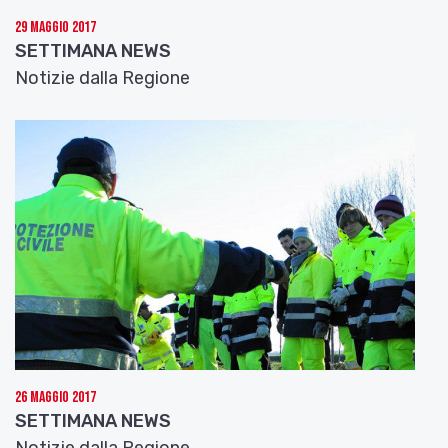
stanziamento, approvato dalla Giunta regionale
29 Maggio 2017
nell’ultima seduta, concede ai Comuni e alle Unioni
SETTIMANA NEWS
la possibilità di ristrutturare le case popolari o per il
Notizie dalla Regione
contenimento energetico, fino a un massimo di
50
mila
euro per ogni alloggio, assegnandoli in base
alla graduatoria approvata nel 2015.In Emilia-
Romagna il patrimonio di edilizia residenziale
pubblica (Erp), gestito perlopiù dalle Acer,
comprende oltre
55.000 alloggi
, il 97% dei quali di
proprietà dei Comuni. Le case occupate sono
51mila
(92% del totale) e
2mila
(3,6%) quelle
pronte per essere assegnate perché non
necessitano di alcun intervento di ristrutturazione.
La Regione Emilia-Romagna continua ad operare
26 Maggio 2017
per Montegallo (Ap) il comune marchigiano situato
SETTIMANA NEWS
a pochi chilometri dall’epicentro del sisma del 24
Notizie dalla Regione