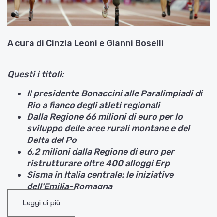
A cura di Cinzia Leoni e Gianni Boselli
Questi i titoli:
Il presidente Bonaccini alle Paralimpiadi di
Rio a fianco degli atleti regionali
Dalla Regione 66 milioni di euro per lo
sviluppo delle aree rurali montane e del
Delta del Po
6,2 milioni d
alla Regione
di euro per
ristrutturare oltre 400 alloggi Erp
Sisma in Italia centrale: le iniziative
dell’Emilia-Romagna
Vola il bio in Emilia-Romagna. Dall’inizio
Leggi di più
dell’anno cresce di quasi il 15 per cento