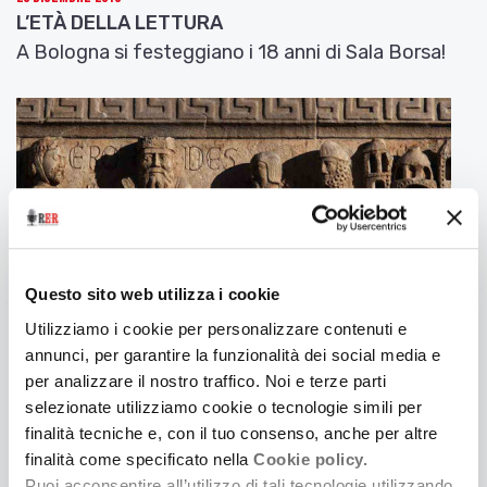
L’ETÀ DELLA LETTURA
A Bologna si festeggiano i 18 anni di Sala Borsa!
Questo sito web utilizza i cookie
Utilizziamo i cookie per personalizzare contenuti e
annunci, per garantire la funzionalità dei social media e
per analizzare il nostro traffico. Noi e terze parti
12 Dicembre 2019
selezionate utilizziamo cookie o tecnologie simili per
UN TESORO DI ARCHITETTURE E DI CAMMINI
finalità tecniche e, con il tuo consenso, anche per altre
Firmata la convenzione tra la Regione e la
finalità come specificato nella
Cookie policy.
Conferenza Episcopale dell'Emilia-Romagna per la
Puoi acconsentire all’utilizzo di tali tecnologie utilizzando