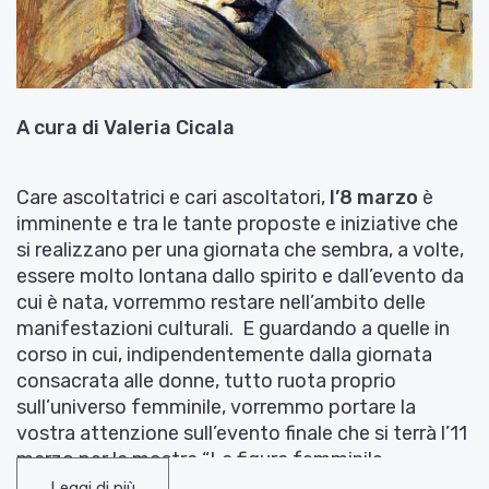
A cura di Valeria Cicala
Care ascoltatrici e cari ascoltatori,
l’8 marzo
è
imminente e tra le tante proposte e iniziative che
si realizzano per una giornata che sembra, a volte,
essere molto lontana dallo spirito e dall’evento da
cui è nata, vorremmo restare nell’ambito delle
manifestazioni culturali. E guardando a quelle in
corso in cui, indipendentemente dalla giornata
consacrata alle donne, tutto ruota proprio
sull’universo femminile, vorremmo portare la
vostra attenzione sull’evento finale che si terrà l’11
marzo per la mostra “La figura femminile
nell’immaginario di Sergio Vacchi”. Un’esposizione
Leggi di più