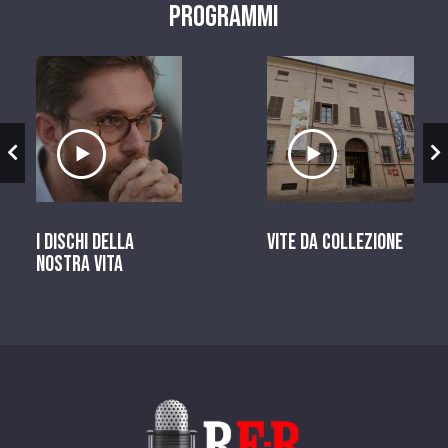
Programmi
zio
Ascolta il servizio
Ascolta il ser
I dischi della
Vite da Collezione
nostra vita