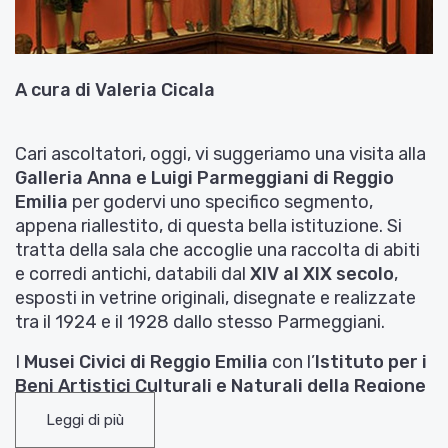
A cura di Valeria Cicala
Cari ascoltatori, oggi, vi suggeriamo una visita alla
Galleria Anna e Luigi Parmeggiani di Reggio
Emilia
per godervi uno specifico segmento,
appena riallestito, di questa bella istituzione. Si
tratta della sala che accoglie una raccolta di abiti
e corredi antichi, databili dal
XIV al XIX secolo
,
esposti in vetrine originali, disegnate e realizzate
tra il 1924 e il 1928 dallo stesso Parmeggiani.
I
Musei Civici di Reggio Emilia
con l’
Istituto per i
Beni Artistici Culturali e Naturali della Regione
Emilia-Romagna (IBC)
sono recentemente
Leggi di più
intervenuti su questa sezione della
Galleria
con un