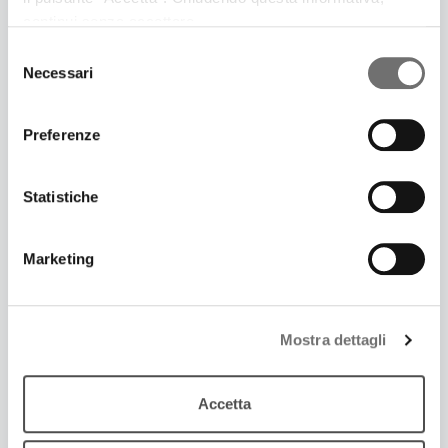
patrimonio
continui senza accettare.
Selezione
Necessari
del
consenso
Preferenze
Statistiche
Marketing
18 Gennaio 2020
Mostra dettagli
OBIETTIVO EMILIA-ROMAGNA
Il calendario 2020 dell’IBC
Accetta