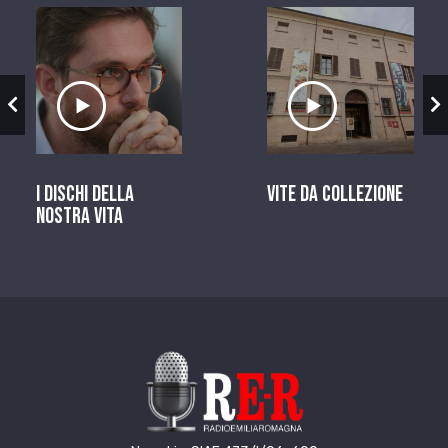
zio
Ascolta il servizio
Ascolta il ser
I dischi della
Vite da Collezione
nostra vita