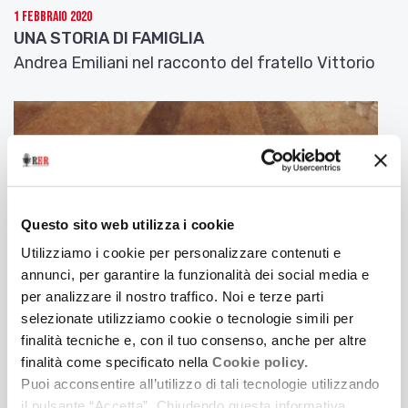
1 Febbraio 2020
UNA STORIA DI FAMIGLIA
Andrea Emiliani nel racconto del fratello Vittorio
Questo sito web utilizza i cookie
Utilizziamo i cookie per personalizzare contenuti e
annunci, per garantire la funzionalità dei social media e
per analizzare il nostro traffico. Noi e terze parti
selezionate utilizziamo cookie o tecnologie simili per
finalità tecniche e, con il tuo consenso, anche per altre
25 Gennaio 2020
finalità come specificato nella
Cookie policy.
L'IBC AD ARTE FIERA 2020
Puoi acconsentire all’utilizzo di tali tecnologie utilizzando
Uno stand e un talk per cogliere aspetti del
il pulsante “Accetta”. Chiudendo questa informativa,