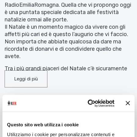
RadioEmiliaRomagna. Quella che vi propongo oggi
è una puntata speciale dedicata alle festività
natalizie ormai alle porte.
Il Natale è un momento magico da vivere con gli
affetti più cari ed è questo l’augurio che vi faccio.
Non importa che abbiate qualcosa da dare ma
ricordate di donarvi e di condividere quello che
avete.
Tra i più grandi piaceri del Natale c’è sicuramente
quello della tavola, momento di condivisione per
Leggi di più
eccellenza, di stupore per gli occhi e di gioia per il
palato.
Molti di voi avranno il compito di allestire la tavola,
decidere il menù, dirigere la cucina e realizzare le
preparazioni.
È a voi che dedico questa puntata ed è per voi che
Questo sito web utilizza i cookie
Tags
ho chiesto la collaborazione di due grandi maestri
dell’arte culinaria italiana. A loro lascio il compito di
Utilizziamo i cookie per personalizzare contenuti e