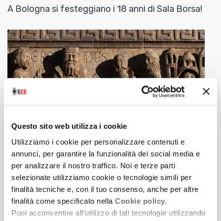
A Bologna si festeggiano i 18 anni di Sala Borsa!
Questo sito web utilizza i cookie
Utilizziamo i cookie per personalizzare contenuti e
annunci, per garantire la funzionalità dei social media e
per analizzare il nostro traffico. Noi e terze parti
12 Dicembre 2019
UN TESORO DI ARCHITETTURE E DI CAMMINI
selezionate utilizziamo cookie o tecnologie simili per
finalità tecniche e, con il tuo consenso, anche per altre
Firmata la convenzione tra la Regione e la
finalità come specificato nella
Cookie policy.
Conferenza Episcopale dell'Emilia-Romagna per la
Puoi acconsentire all’utilizzo di tali tecnologie utilizzando
promozione e la valorizzazione del turismo e del