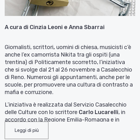
A cura di Cinzia Leoni e Anna Sbarrai
Giornalisti, scrittori
,
uomini di chiesa, musicisti c’è
anche l’ex camorrista Nikita tra gli ospiti (una
trentina) di Politicamente scorretto, l’iniziativa
che si svolge dal 21 al 26 novembre a Casalecchio
di Reno. Numerosi gli appuntamenti, anche per le
scuole, per promuovere una cultura di contrasto a
mafia e corruzione.
L’iniziativa è realizzata dal Servizio Casalecchio
delle Culture con lo scrittore
Carlo Lucarelli
, in
accordo con la Regione Emilia-Romagna e in
collaborazione con Libera e Avviso pubblico, e
Leggi di più
propone quest’anno, alla 13a edizione, un percorso