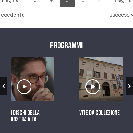
Pagina
3
4
5
6
7
Pagina
recedente
successi
Programmi
zio
Ascolta il servizio
Ascolta il ser
I dischi della
Vite da Collezione
nostra vita