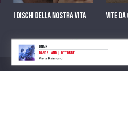
I dischi della nostra vita
Vite da
OnAir
Dance land | Ottobre
Piera Raimondi
Program
Num. Lic. SIAE 473/I/06-600