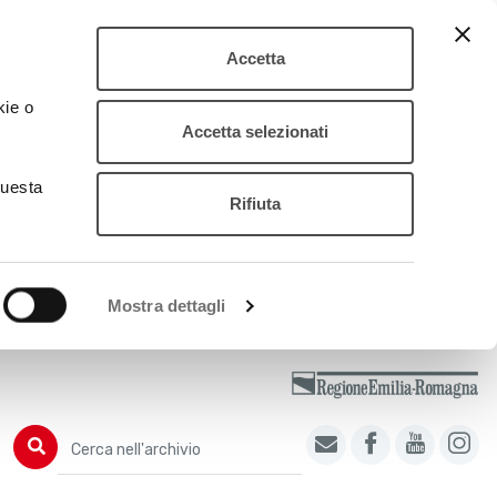
Accetta
kie o
Accetta selezionati
questa
Rifiuta
Mostra dettagli
Cerca nell'archivio
Cerca