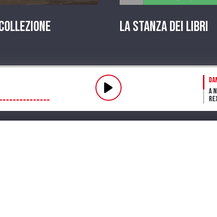
 Collezione
La stanza dei Libri
Pl
Da
A 
Re
Fl
fin
Fu
Dar
ve
mi
Streaming
Playlist
PODCAST
Pr
La 
in
A 
Te
Lo
in 