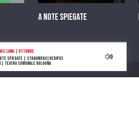
A Note Spiegate
aylist
nce land | Ottobre
Note Spiegate | Stravinskij|Oedipus
x| Teatro Comunale Bologna
owers are blooming in Antarctica: la
e e l’inizio
ga e morte di Tolstoj di Stefan Zweig
ia Deflorian porta in scena La
getariana, romanzo della scrittrice
Chi siamo
emio Nobel Han Kang
parola che cura. "Come gli Uccelli",
 scena il capolavoro di Mouawad
note spiegate | Carmen |Bizet |
atro Regio di Parma
ntano da Cinecittà. Una serie podcast
cinque puntate ideata e scritta da