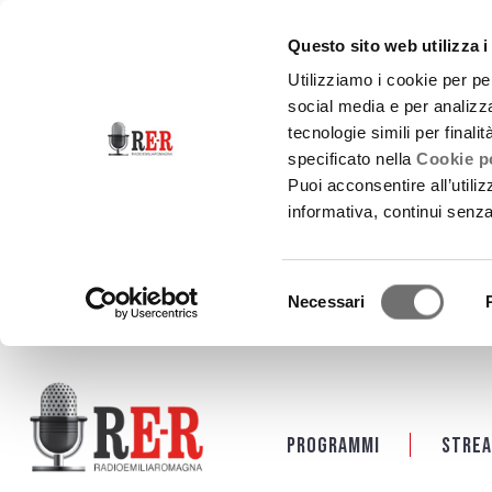
Questo sito web utilizza i
Utilizziamo i cookie per pe
social media e per analizza
tecnologie simili per finali
specificato nella
Cookie po
Puoi acconsentire all’utili
informativa, continui senz
Selezione
Necessari
del
consenso
Salta al contenuto principale
Programmi
Strea