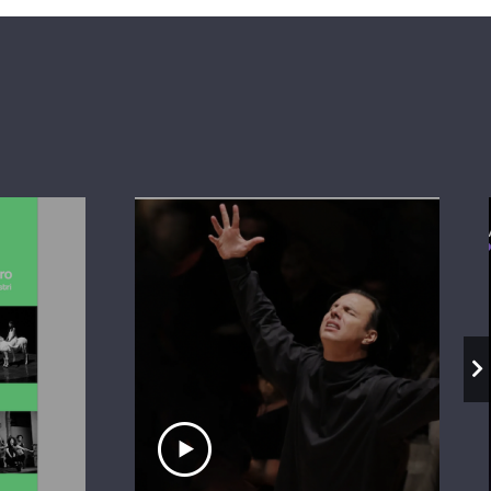
io
Ascolta il servizio