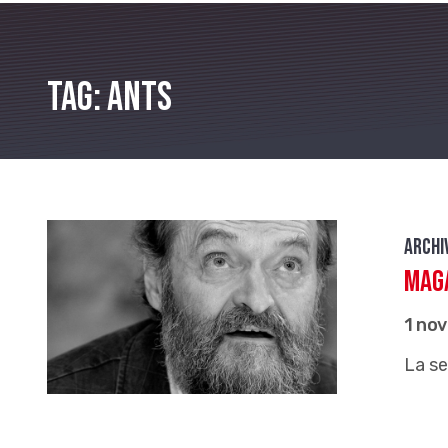
Tag: Ants
Archi
Maga
1 no
La se