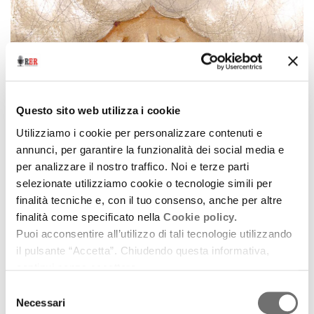
Questo sito web utilizza i cookie
Utilizziamo i cookie per personalizzare contenuti e
annunci, per garantire la funzionalità dei social media e
per analizzare il nostro traffico. Noi e terze parti
Racconti d'autore
selezionate utilizziamo cookie o tecnologie simili per
La nonna addormentata
finalità tecniche e, con il tuo consenso, anche per altre
finalità come specificato nella
Cookie policy.
15 ottobre 2015
Puoi acconsentire all’utilizzo di tali tecnologie utilizzando
Racconti di Roberto Parmeggiani tratti dal volume
il pulsante “Accetta”. Chiudendo questa informativa,
omonimo (Firenze, Kalandraka, 2015) e dal volume
continui senza accettare.
“La lezione degli alberi” (San Paolo, Editora DSOP,
Selezione
2013)
Necessari
del