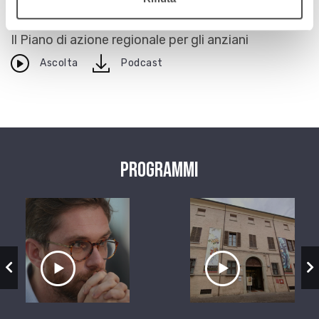
27 gennaio 2012
Il Piano di azione regionale per gli anziani
download
Ascolta
Podcast
Programmi
zio
Ascolta il servizio
Ascolta il ser