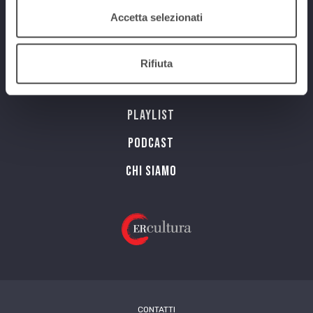
Num. Lic. SIAE 473/I/06-600
Accetta selezionati
Programmi
Rifiuta
Streaming
Playlist
PODCAST
Chi siamo
CONTATTI