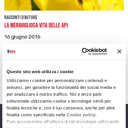
Racconti d'autore
La meravigliosa vita delle api
16 giugno 2016
Testo tratto dal libro omonimo di Gianumberto
Accinelli (sottotitolo: “Amore, lavoro e altri
interessi di una società in fiore”, Bologna,
Pendragon, 2016)
Questo sito web utilizza i cookie
download
Ascolta
Podcast
Utilizziamo i cookie per personalizzare contenuti e
annunci, per garantire la funzionalità dei social media e
per analizzare il nostro traffico. Noi e terze parti
selezionate utilizziamo cookie o tecnologie simili per
finalità tecniche e, con il tuo consenso, anche per altre
finalità come specificato nella
Cookie policy.
Programmi
Puoi acconsentire all’utilizzo di tali tecnologie utilizzando