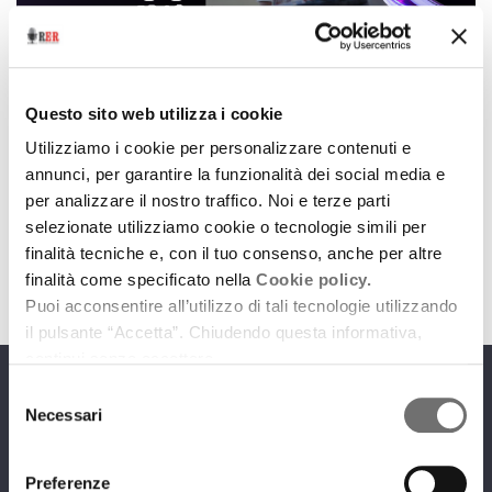
Podcast is the best
PODCAST IS THE BEST - SECONDA STAGIONE "LA MUSICA AL
Questo sito web utilizza i cookie
CENTRO"
Utilizziamo i cookie per personalizzare contenuti e
25 gennaio 2023
annunci, per garantire la funzionalità dei social media e
per analizzare il nostro traffico. Noi e terze parti
Barbara Santi, l'elzevirista
selezionate utilizziamo cookie o tecnologie simili per
download
Ascolta
Podcast
finalità tecniche e, con il tuo consenso, anche per altre
finalità come specificato nella
Cookie policy.
Puoi acconsentire all’utilizzo di tali tecnologie utilizzando
il pulsante “Accetta”. Chiudendo questa informativa,
continui senza accettare.
Selezione
Programmi
Necessari
del
consenso
Preferenze