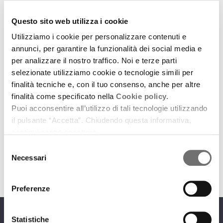
Questo sito web utilizza i cookie
Utilizziamo i cookie per personalizzare contenuti e
annunci, per garantire la funzionalità dei social media e
per analizzare il nostro traffico. Noi e terze parti
Emilia-Romagna Music Commission
selezionate utilizziamo cookie o tecnologie simili per
Il 6 e 7 dicembre torna a Bologna Europavox
finalità tecniche e, con il tuo consenso, anche per altre
finalità come specificato nella
Cookie policy.
4 dicembre 2019
Puoi acconsentire all’utilizzo di tali tecnologie utilizzando
il pulsante “Accetta”. Chiudendo questa informativa,
Estragon Club presenta il Festival dedicato alla
continui senza accettare.
diversità musicale europea
Selezione
download
Ascolta
Podcast
Necessari
del
consenso
Preferenze
Statistiche